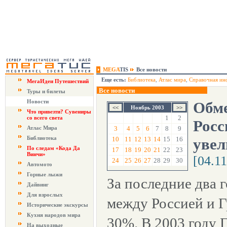
MEGA
TIS
Все новости
Еще есть:
Библиотека
,
Атлас мира
,
Справочная ин
МегаИдеи Путешествий
Все новости
Туры и билеты
Новости
Обме
Ноябрь 2003
Что привезти? Сувениры
1
2
со всего света
Росс
Атлас Мира
3
4
5
6
7
8
9
Библиотека
10
11
12
13
14
15
16
уве
По следам «Кода Да
17
18
19
20
21
22
23
Винчи»
[04.1
24
25
26
27
28
29
30
Автомото
Горные лыжи
За последние два 
Дайвинг
Для взрослых
между Россией и Г
Исторические экскурсы
Кухня народов мира
30%. В 2003 году 
На выходные