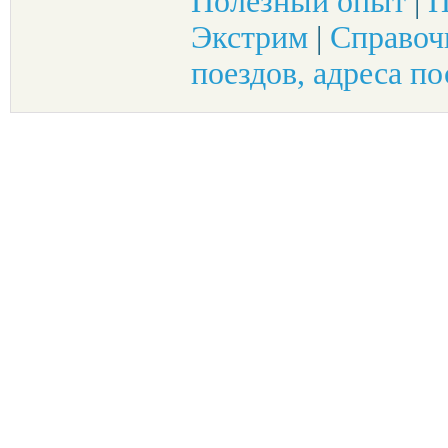
Полезный опыт
|
П
Экстрим
|
Справоч
поездов, адреса по