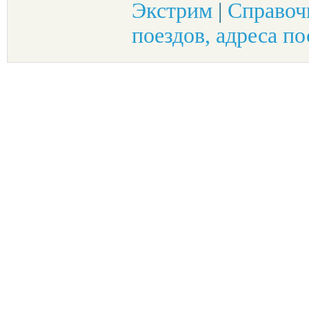
Экстрим
|
Справоч
поездов, адреса по