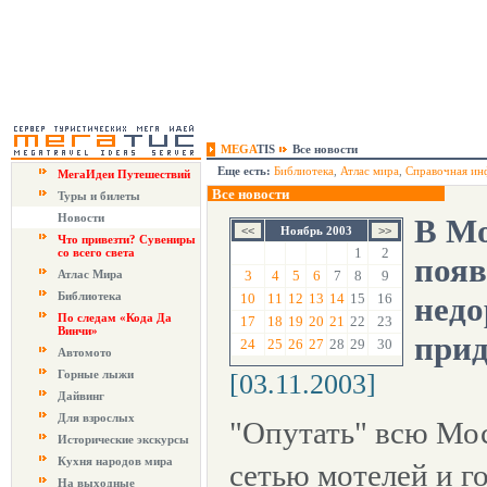
MEGA
TIS
Все новости
Еще есть:
Библиотека
,
Атлас мира
,
Справочная ин
МегаИдеи Путешествий
Все новости
Туры и билеты
Новости
В Мо
Ноябрь 2003
Что привезти? Сувениры
1
2
со всего света
появ
Атлас Мира
3
4
5
6
7
8
9
Библиотека
10
11
12
13
14
15
16
недо
По следам «Кода Да
17
18
19
20
21
22
23
Винчи»
прид
24
25
26
27
28
29
30
Автомото
Горные лыжи
[03.11.2003]
Дайвинг
Для взрослых
"Опутать" всю Мо
Исторические экскурсы
Кухня народов мира
сетью мотелей и 
На выходные