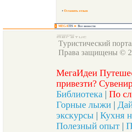
Оставить отзыв
MEGA
TIS
Все новости
Туристический порт
Права защищены © 2
МегаИдеи Путеше
привезти? Сувенир
Библиотека
|
По сл
Горные лыжи
|
Да
экскурсы
|
Кухня н
Полезный опыт
|
П