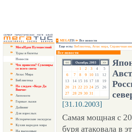
MEGA
TIS
Все новости
Еще есть:
Библиотека
,
Атлас мира
,
Справочная ин
МегаИдеи Путешествий
Все новости
Туры и билеты
Новости
Япон
Октябрь 2003
Что привезти? Сувениры
1
2
3
4
5
со всего света
Авст
Атлас Мира
6
7
8
9
10
11
12
Библиотека
13
14
15
16
17
18
19
Росс
По следам «Кода Да
20
21
22
23
24
25
26
Винчи»
севе
27
28
29
30
31
Автомото
Горные лыжи
[31.10.2003]
Дайвинг
Для взрослых
Самая мощная с 20
Исторические экскурсы
Кухня народов мира
буря атаковала в э
На выходные