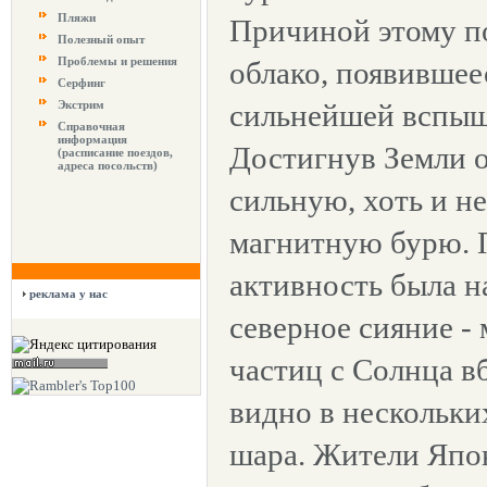
Пляжи
Причиной этому п
Полезный опыт
Проблемы и решения
облако, появившеес
Серфинг
Экстрим
сильнейшей вспыш
Справочная
информация
Достигнув Земли о
(расписание поездов,
адреса посольств)
сильную, хоть и 
магнитную бурю. П
активность была н
реклама у нас
северное сияние -
частиц с Солнца в
видно в нескольки
шара. Жители Япон