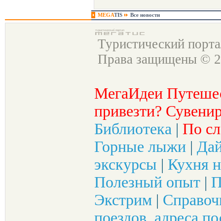
MEGA
TIS
Все новости
Туристический порт
Права защищены © 2
МегаИдеи Путеше
привезти? Сувенир
Библиотека
|
По сл
Горные лыжи
|
Да
экскурсы
|
Кухня н
Полезный опыт
|
П
Экстрим
|
Справоч
поездов, адреса по