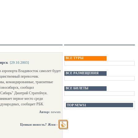
ВСЕ ТУРЫ
ирск
[29.10.2003]
 аэропорта Владивосток самолет будет
ВСЕ РАЗМЕЩЕНИЯ
единственный перевозчик.
ены, командированные, транзитные
Новосибирск, сообщил
ВСЕ БИЛЕТЫ
"Сибирь" Дмитрий Стратейчук.
анимает первое место среди
еждународных, сообщает РБК.
TOP NEWS1
Автор:
newsm
Ценная новость? Жми
-