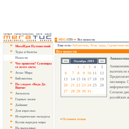
MEGA
TIS
Все новости
Еще есть:
Библиотека
,
Атлас мира
,
Справочная ин
МегаИдеи Путешествий
Все новости
Туры и билеты
Новости
Авиакомпа
Октябрь 2003
Что привезти? Сувениры
Авиакомпани
1
2
3
4
5
со всего света
вылетать по 
Атлас Мира
6
7
8
9
10
11
12
Предполагает
Библиотека
13
14
15
16
17
18
19
пассажиры. С
По следам «Кода Да
20
21
22
23
24
25
26
информагентс
Винчи»
27
28
29
30
31
Согласно дан
Автомото
российских а
Горные лыжи
Дайвинг
Для взрослых
Исторические экскурсы
Оставить отзыв
Кухня народов мира
На выходные