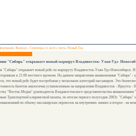
формация
,
Конкурс
,
Сувениры со всего света
,
Новый Год
ния "Сибирь" открывает новый маршрут Владивосток- Улан-Удэ- Новосиб
я "Сибирь" открывает новый рейс по маршруту Владивосток-Улан-Удэ-Новосибирск. Из
вторникам в 21:00 местного времени. На данном направлении авиакомпания "Сибирь" - 
ся, что новый рейс будет востребован у нескольких категорий пассажиров. Это бизнесм
тоимость билетов аналогична установленным на направлении Владивосток - Иркутск - 
тву "Восток-Медиа" руководитель Владивостокского представительства авиакомпании 
ным Транспортной клиринговой палаты, по итогам первого полугодия 2003г. "Сибирь" з
виакомпаний по объему пассажирских перевозок на внутренних линиях и второе - на м