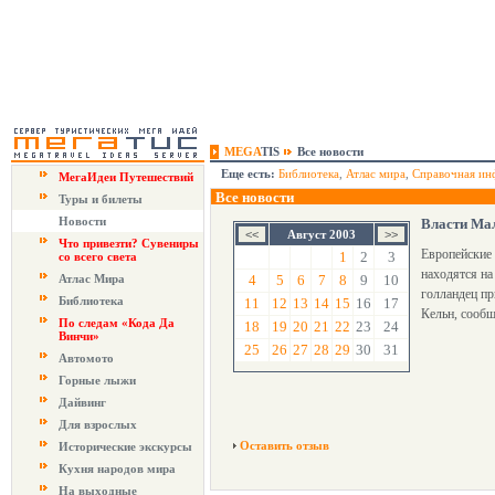
MEGA
TIS
Все новости
Еще есть:
Библиотека
,
Атлас мира
,
Справочная ин
МегаИдеи Путешествий
Все новости
Туры и билеты
Новости
Власти Мал
Август 2003
Что привезти? Сувениры
Европейские 
1
2
3
со всего света
находятся на
Атлас Мира
4
5
6
7
8
9
10
голландец пр
Библиотека
11
12
13
14
15
16
17
Кельн, сообщ
По следам «Кода Да
18
19
20
21
22
23
24
Винчи»
25
26
27
28
29
30
31
Автомото
Горные лыжи
Дайвинг
Для взрослых
Оставить отзыв
Исторические экскурсы
Кухня народов мира
На выходные