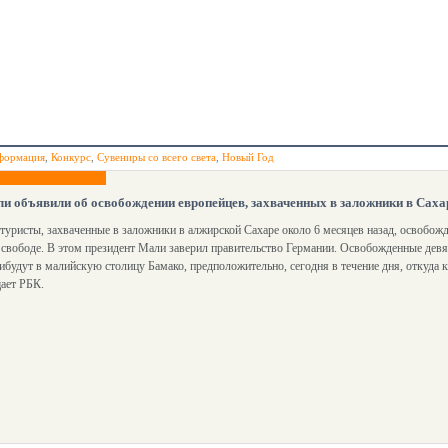
формация
,
Конкурс
,
Сувениры со всего света
,
Новый Год
и объявили об освобождении европейцев, захваченных в заложники в Саха
туристы, захваченные в заложники в алжирской Сахаре около 6 месяцев назад, освобожде
 свободе. В этом президент Мали заверил правительство Германии. Освобожденные девя
ибудут в малийскую столицу Бамако, предположительно, сегодня в течение дня, откуда 
ает РБК.