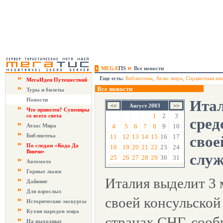
MEGA
TIS
Все новости
Еще есть:
Библиотека
,
Атлас мира
,
Справочная ин
МегаИдеи Путешествий
Все новости
Туры и билеты
Новости
Итал
Август 2003
Что привезти? Сувениры
1
2
3
со всего света
сред
Атлас Мира
4
5
6
7
8
9
10
Библиотека
11
12
13
14
15
16
17
свое
По следам «Кода Да
18
19
20
21
22
23
24
Винчи»
слу
25
26
27
28
29
30
31
Автомото
Горные лыжи
Италия выделит 3 
Дайвинг
Для взрослых
своей консульской
Исторические экскурсы
Кухня народов мира
странах СНГ, соо
На выходные