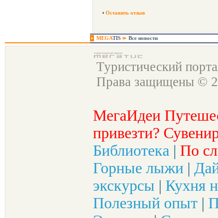
Оставить отзыв
MEGA
TIS
Все новости
Туристический порт
Права защищены © 2
МегаИдеи Путеше
привезти? Сувенир
Библиотека
|
По сл
Горные лыжи
|
Да
экскурсы
|
Кухня н
Полезный опыт
|
П