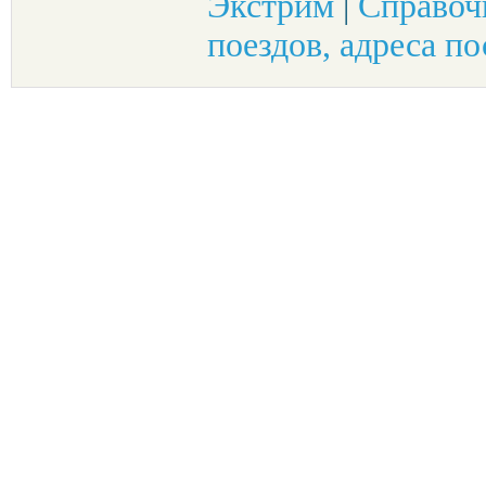
Экстрим
|
Справоч
поездов, адреса по