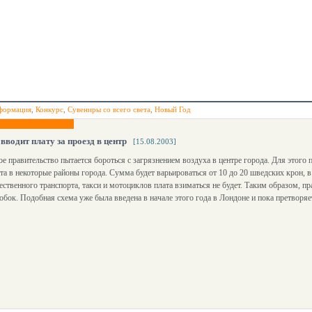
формация
,
Конкурс
,
Сувениры со всего света
,
Новый Год
вводит плату за проезд в центр
[15.08.2003]
е правительство пытается бороться с загрязнением воздуха в центре города. Для этого
та в некоторые районы города. Сумма будет варьироваться от 10 до 20 шведских крон, в
ественного транспорта, такси и мотоциклов плата взиматься не будет. Таким образом, п
бок. Подобная схема уже была введена в начале этого года в Лондоне и пока претворяе