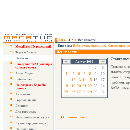
MEGA
TIS
Все новости
Еще есть:
Библиотека
,
Атлас мира
,
Справочная ин
МегаИдеи Путешествий
Все новости
Туры и билеты
Новости
Стокгольм 
Август 2003
Что привезти? Сувениры
Стокгольмско
1
2
3
со всего света
автотранспор
Атлас Мира
4
5
6
7
8
9
10
суток. С общ
Библиотека
11
12
13
14
15
16
17
проблемы про
По следам «Кода Да
18
19
20
21
22
23
24
RATA-news.
Винчи»
25
26
27
28
29
30
31
Автомото
Горные лыжи
Дайвинг
Для взрослых
Оставить отзыв
Исторические экскурсы
Кухня народов мира
На выходные