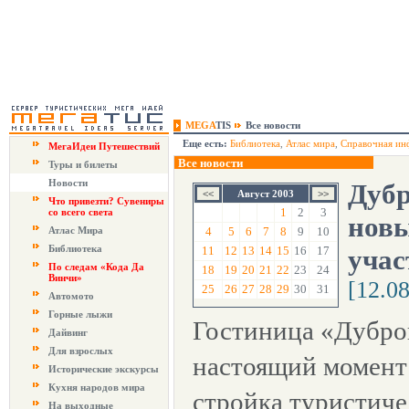
MEGA
TIS
Все новости
Еще есть:
Библиотека
,
Атлас мира
,
Справочная ин
МегаИдеи Путешествий
Все новости
Туры и билеты
Новости
Дубр
Август 2003
Что привезти? Сувениры
1
2
3
со всего света
новы
Атлас Мира
4
5
6
7
8
9
10
Библиотека
11
12
13
14
15
16
17
учас
По следам «Кода Да
18
19
20
21
22
23
24
Винчи»
[12.0
25
26
27
28
29
30
31
Автомото
Горные лыжи
Гостиница «Дубро
Дайвинг
Для взрослых
настоящий момент 
Исторические экскурсы
Кухня народов мира
стройка туристиче
На выходные