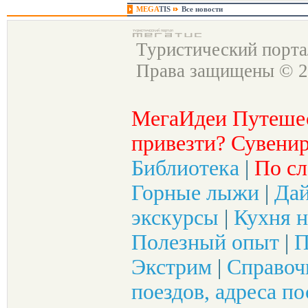
MEGA
TIS
Все новости
Туристический порт
Права защищены © 2
МегаИдеи Путеше
привезти? Сувенир
Библиотека
|
По сл
Горные лыжи
|
Да
экскурсы
|
Кухня н
Полезный опыт
|
П
Экстрим
|
Справоч
поездов, адреса по