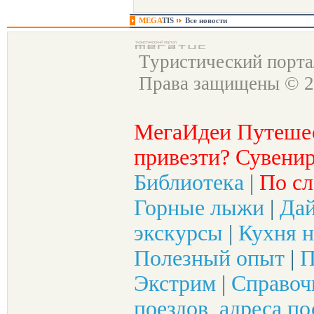
MEGA
TIS
Все новости
Туристический порт
Права защищены © 2
МегаИдеи Путеше
привезти? Сувенир
Библиотека
|
По сл
Горные лыжи
|
Да
экскурсы
|
Кухня н
Полезный опыт
|
П
Экстрим
|
Справоч
поездов, адреса по