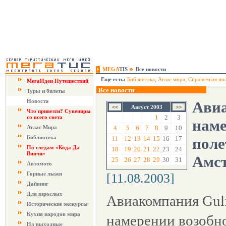
MEGA
TIS
Все новости
Еще есть:
Библиотека
,
Атлас мира
,
Справочная ин
МегаИдеи Путешествий
Все новости
Туры и билеты
Новости
Авиа
Август 2003
Что привезти? Сувениры
1
2
3
со всего света
наме
Атлас Мира
4
5
6
7
8
9
10
Библиотека
11
12
13
14
15
16
17
поле
По следам «Кода Да
18
19
20
21
22
23
24
Винчи»
Амст
25
26
27
28
29
30
31
Автомото
Горные лыжи
[11.08.2003]
Дайвинг
Для взрослых
Авиакомпания Gulf
Исторические экскурсы
Кухня народов мира
намерении возобно
На выходные