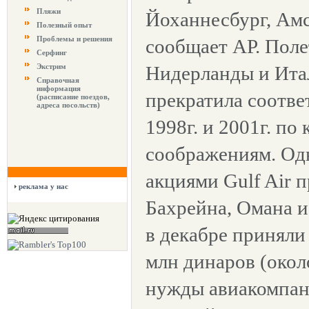
Пляжи
Йоханнесбург, Амс
Полезный опыт
Проблемы и решения
сообщает АР. Пол
Серфинг
Экстрим
Нидерланды и Ита
Справочная
информация
прекратила соответ
(расписание поездов,
адреса посольств)
1998г. и 2001г. по
соображениям. Од
акциями Gulf Air 
реклама у нас
Бахрейна, Омана 
в декабре приняли
млн динаров (около
нужды авиакомпан