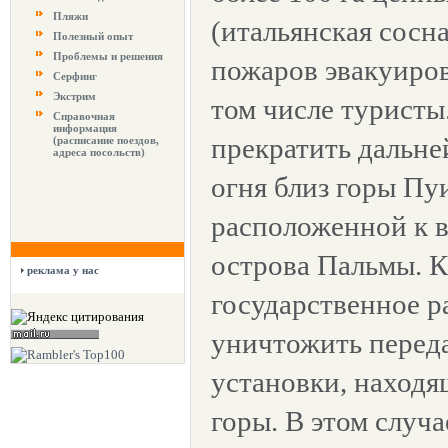
Пляжи
(итальянская сосна
Полезный опыт
Проблемы и решения
пожаров эвакуиров
Серфинг
Экстрим
том числе турист
Справочная
информация
прекратить дальн
(расписание поездов,
адреса посольств)
огня близ горы Пуи
расположенной к в
острова Пальмы. 
реклама у нас
государственное р
уничтожить перед
установки, находя
горы. В этом случ