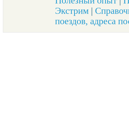
Полезный опыт
|
П
Экстрим
|
Справоч
поездов, адреса по