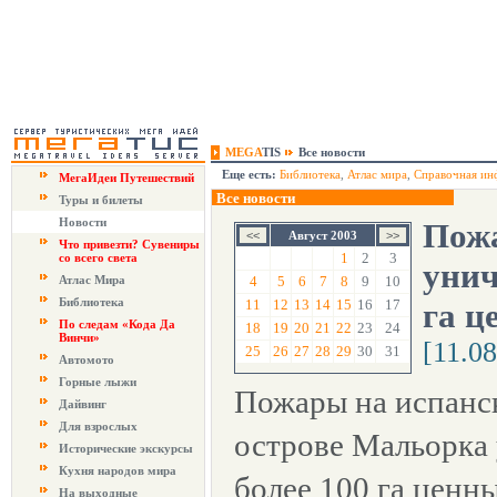
MEGA
TIS
Все новости
Еще есть:
Библиотека
,
Атлас мира
,
Справочная ин
МегаИдеи Путешествий
Все новости
Туры и билеты
Новости
Пож
Август 2003
Что привезти? Сувениры
1
2
3
со всего света
унич
Атлас Мира
4
5
6
7
8
9
10
Библиотека
11
12
13
14
15
16
17
га ц
По следам «Кода Да
18
19
20
21
22
23
24
Винчи»
[11.0
25
26
27
28
29
30
31
Автомото
Горные лыжи
Пожары на испанс
Дайвинг
Для взрослых
острове Мальорка
Исторические экскурсы
Кухня народов мира
более 100 га ценн
На выходные