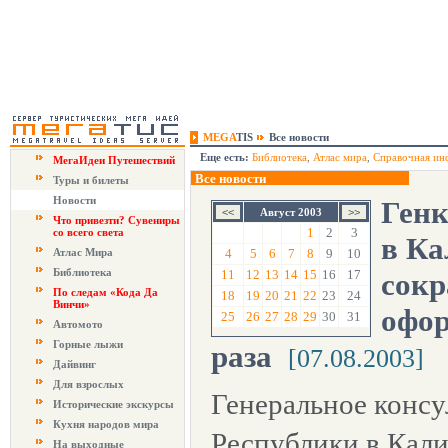
MEGA
TIS
Все новости
Еще есть:
Библиотека
,
Атлас мира
,
Справочная ин
МегаИдеи Путешествий
Все новости
Туры и билеты
Новости
Генк
Август 2003
Что привезти? Сувениры
1
2
3
со всего света
в Ка
Атлас Мира
4
5
6
7
8
9
10
Библиотека
11
12
13
14
15
16
17
сокр
По следам «Кода Да
18
19
20
21
22
23
24
Винчи»
офор
25
26
27
28
29
30
31
Автомото
Горные лыжи
раза
[07.08.2003]
Дайвинг
Для взрослых
Генеральное консу
Исторические экскурсы
Кухня народов мира
Республики в Кал
На выходные