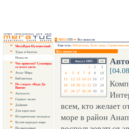
MEGA
TIS
Все новости
Еще есть:
Библиотека
,
Атлас мира
,
Справочная ин
МегаИдеи Путешествий
Все новости
Туры и билеты
Новости
Авто
Август 2003
Что привезти? Сувениры
1
2
3
со всего света
[04.0
Атлас Мира
4
5
6
7
8
9
10
Библиотека
11
12
13
14
15
16
17
Комп
По следам «Кода Да
18
19
20
21
22
23
24
Винчи»
25
26
27
28
29
30
31
Инте
Автомото
Горные лыжи
всем, кто желает 
Дайвинг
Для взрослых
море в район Анап
Исторические экскурсы
Кухня народов мира
воспользоваться а
На выходные