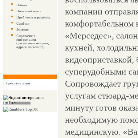
Пляжи
компании отправля
Полезный опыт
Проблемы и решения
комфортабельном 
Серфинг
Экстрим
«Мерседес», салон
Справочная
информация
(расписание поездов,
кухней, холодильн
адреса посольств)
видеоприставкой, 
суперудобными са
Сопровождает груп
реклама у нас
услугам стюард-м
минуту готов оказ
необходимую помощ
медицинскую. «Ва