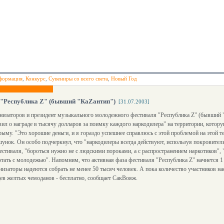
формация
,
Конкурс
,
Сувениры со всего света
,
Новый Год
 "Республика Z" (бывший "КаZантип")
[31.07.2003]
анизаторов и президент музыкального молодежного фестиваля "Республика Z" (бывший
вил о награде в тысячу долларов за поимку каждого наркодилера" на территории, котору
ыму. "Это хорошие деньги, и я гораздо успешнее справлюсь с этой проблемой на этой те
нок. Он особо подчеркнул, что "наркодилеры всегда действуют, используя покровител
естиваля, "бороться нужно не с людскими пороками, а с распространением наркотиков",
отать с молодежью". Напомним, что активная фаза фестиваля "Республика Z" начнется 1
низаторы надеются собрать не менее 50 тысяч человек. А пока количество участников на
ьцев желтых чемоданов - бесплатно, сообщает СакВояж.