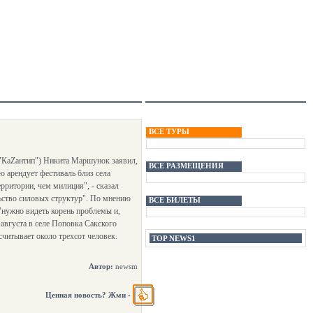
ВСЕ ТУРЫ
 "КаZантип") Никита Маршунок заявил,
ВСЕ РАЗМЕЩЕНИЯ
ю арендует фестиваль близ села
рритории, чем милиция", - сказал
ьство силовых структур". По мнению
ВСЕ БИЛЕТЫ
 "нужно видеть корень проблемы и,
 августа в селе Поповка Сакского
считывает около трехсот человек.
TOP NEWS1
Автор:
newsm
Ценная новость? Жми
-