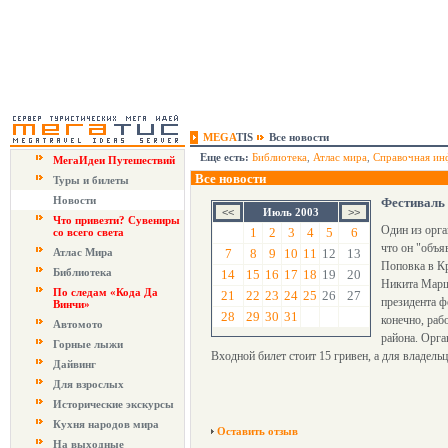
MEGA
TIS
Все новости
Еще есть:
Библиотека
,
Атлас мира
,
Справочная ин
МегаИдеи Путешествий
Все новости
Туры и билеты
Новости
Фестиваль
Июль 2003
Что привезти? Сувениры
Один из орг
1
2
3
4
5
6
со всего света
что он "объя
Атлас Мира
7
8
9
10
11
12
13
Поповка в Кр
Библиотека
14
15
16
17
18
19
20
Никита Маршу
По следам «Кода Да
21
22
23
24
25
26
27
президента ф
Винчи»
28
29
30
31
конечно, раб
Автомото
района. Орга
Горные лыжи
Входной билет стоит 15 гривен, а для владел
Дайвинг
Для взрослых
Исторические экскурсы
Кухня народов мира
Оставить отзыв
На выходные