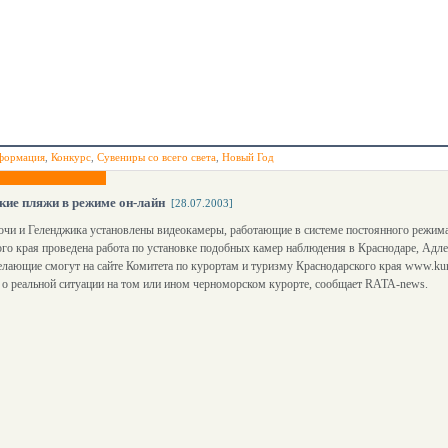
формация
,
Конкурс
,
Сувениры со всего света
,
Новый Год
ие пляжи в режиме он-лайн
[28.07.2003]
очи и Геленджика установлены видеокамеры, работающие в системе постоянного режима
го края проведена работа по установке подобных камер наблюдения в Краснодаре, Адле
елающие смогут на сайте Комитета по курортам и туризму Краснодарского края www.kur
о реальной ситуации на том или ином черноморском курорте, сообщает RATA-news.