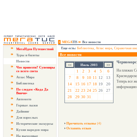
MEGA
TIS
Все новости
Еще есть:
Библиотека
,
Атлас мира
,
Справочная ин
МегаИдеи Путешествий
Все новости
Туры и билеты
Новости
Черноморск
Июль 2003
Что привезти? Сувениры
На пляжах С
1
2
3
4
5
6
со всего света
Краснодарско
Атлас Мира
7
8
9
10
11
12
13
Теперь все ж
Библиотека
14
15
16
17
18
19
20
информацию 
По следам «Кода Да
21
22
23
24
25
26
27
Винчи»
28
29
30
31
Автомото
Горные лыжи
Дайвинг
Для взрослых
Прочитать отзывы
(4)
Исторические экскурсы
Оставить отзыв
Кухня народов мира
На выходные