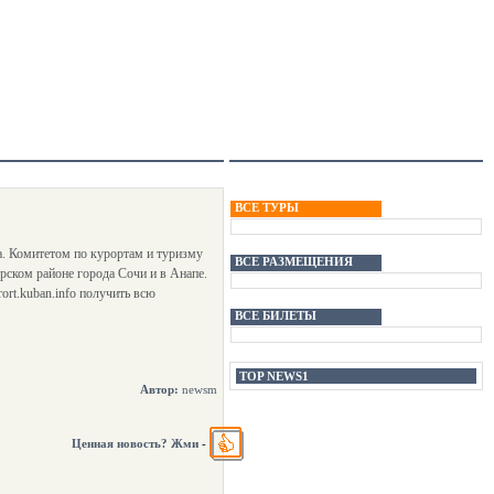
ВСЕ ТУРЫ
. Комитетом по курортам и туризму
ВСЕ РАЗМЕЩЕНИЯ
рском районе города Сочи и в Анапе.
ort.kuban.info получить всю
ВСЕ БИЛЕТЫ
TOP NEWS1
Автор:
newsm
Ценная новость? Жми
-