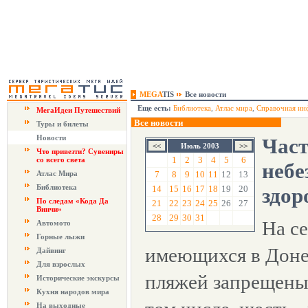
MEGA
TIS
Все новости
Еще есть:
Библиотека
,
Атлас мира
,
Справочная ин
МегаИдеи Путешествий
Все новости
Туры и билеты
Новости
Част
Июль 2003
Что привезти? Сувениры
1
2
3
4
5
6
со всего света
небе
Атлас Мира
7
8
9
10
11
12
13
Библиотека
14
15
16
17
18
19
20
здор
По следам «Кода Да
21
22
23
24
25
26
27
Винчи»
28
29
30
31
На с
Автомото
Горные лыжи
имеющихся в Доне
Дайвинг
Для взрослых
пляжей запрещены 
Исторические экскурсы
Кухня народов мира
На выходные