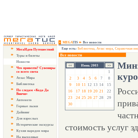
MEGA
TIS
Все новости
Еще есть:
Библиотека
,
Атлас мира
,
Справочная ин
МегаИдеи Путешествий
Все новости
Туры и билеты
Новости
Минз
Июнь 2003
Что привезти? Сувениры
1
со всего света
кур
Атлас Мира
2
3
4
5
6
7
8
Библиотека
9
10
11
12
13
14
15
Росс
По следам «Кода Да
16
17
18
19
20
21
22
Винчи»
23
24
25
26
27
28
29
Автомото
прив
30
Горные лыжи
Дайвинг
част
Для взрослых
стоимость услуг з
Исторические экскурсы
Кухня народов мира
На выходные