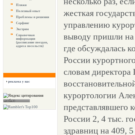
несколько раз, есл
Пляжи
жесткая государст
Полезный опыт
Проблемы и решения
управлению курор
Серфинг
Экстрим
выводу пришли на
Справочная
информация
(расписание поездов,
где обсуждалась к
адреса посольств)
России курортного
словам директора
восстановительно
реклама у нас
курортологии Алек
представлявшего к
России 2, 4 тыс. г
здравниц на 409, 5 