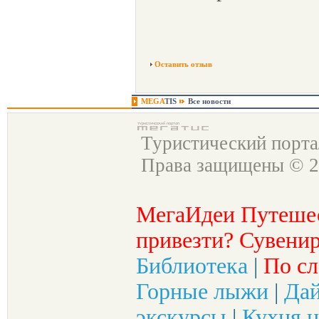
Оставить отзыв
MEGA
TIS
Все новости
Туристический порт
Права защищены © 2
МегаИдеи Путеше
привезти? Сувенир
Библиотека
|
По сл
Горные лыжи
|
Да
экскурсы
|
Кухня н