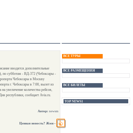
ВСЕ ТУРЫ
исание вводятся дополнительные
ВСЕ РАЗМЕЩЕНИЯ
, по субботам - ВД-372 (Чебоксары -
аэропорта Чебоксары в Москву
орта г. Чебоксары в 7:00, вылет из
ВСЕ БИЛЕТЫ
 на увеличение количества рейсов,
Дня республики, сообщает Avia.ru.
TOP NEWS1
Автор:
newsm
Ценная новость? Жми
-