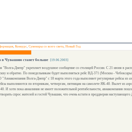
формация
,
Конкурс
,
Сувениры со всего света
,
Новый Год
в в Чувашию станет больше
[19.06.2003]
 "Волга-Днепр" укрепляет воздушное сообщение со столицей России. С 21 июня в расп
кву и обратно. По понедельникам будет выполняться рейс ВД-371 (Москва - Чебоксары)
 "Авиакомпания Волга-Днепр" с 18 марта этого года выполняет регулярные рейсы из 
ейсы выполняются по вторникам, четвергам, пятницам на самолете ЯК-40. Вылет из аэроп
:40. И хотя пока авиалиния не имеет положительной рентабельности, авиакомпания пошла
творить спрос жителей и гостей Чувашии, что очень кстати в преддверии наступающего 