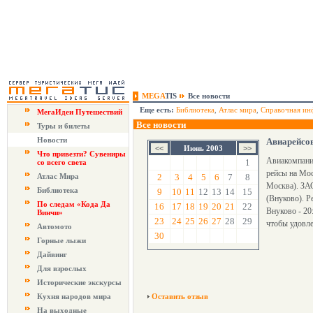
MEGA
TIS
Все новости
Еще есть:
Библиотека
,
Атлас мира
,
Справочная ин
МегаИдеи Путешествий
Все новости
Туры и билеты
Новости
Авиарейсо
Июнь 2003
Что привезти? Сувениры
Авиакомпания
1
со всего света
рейсы на Мос
Атлас Мира
2
3
4
5
6
7
8
Москва). ЗАО
Библиотека
9
10
11
12
13
14
15
(Внуково). Р
По следам «Кода Да
16
17
18
19
20
21
22
Внуково - 20
Винчи»
23
24
25
26
27
28
29
чтобы удовле
Автомото
30
Горные лыжи
Дайвинг
Для взрослых
Исторические экскурсы
Кухня народов мира
Оставить отзыв
На выходные