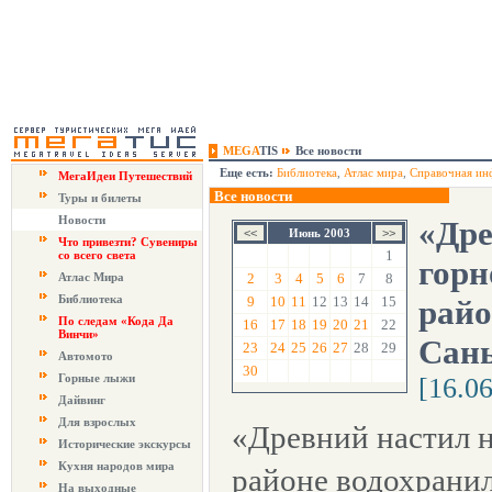
MEGA
TIS
Все новости
Еще есть:
Библиотека
,
Атлас мира
,
Справочная ин
МегаИдеи Путешествий
Все новости
Туры и билеты
Новости
«Дре
Июнь 2003
Что привезти? Сувениры
1
со всего света
горн
Атлас Мира
2
3
4
5
6
7
8
Библиотека
9
10
11
12
13
14
15
райо
По следам «Кода Да
16
17
18
19
20
21
22
Винчи»
Сань
23
24
25
26
27
28
29
Автомото
30
Горные лыжи
[16.0
Дайвинг
Для взрослых
«Древний настил н
Исторические экскурсы
Кухня народов мира
районе водохрани
На выходные