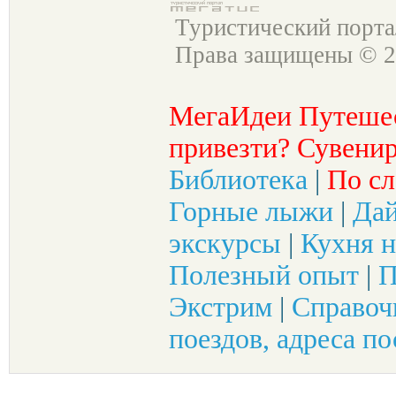
Туристический порт
Права защищены © 2
МегаИдеи Путеше
привезти? Сувенир
Библиотека
|
По сл
Горные лыжи
|
Да
экскурсы
|
Кухня н
Полезный опыт
|
П
Экстрим
|
Справоч
поездов, адреса по