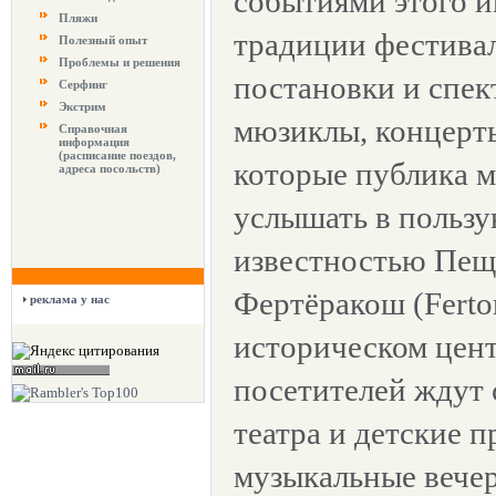
событиями этого 
Пляжи
традиции фестива
Полезный опыт
Проблемы и решения
постановки и спек
Серфинг
Экстрим
мюзиклы, концерт
Справочная
информация
(расписание поездов,
которые публика м
адреса посольств)
услышать в польз
известностью Пещ
Фертёракош (Fertor
реклама у нас
историческом цен
посетителей ждут 
театра и детские п
музыкальные вече