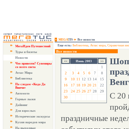
MEGA
TIS
Все новости
Еще есть:
Библиотека
,
Атлас мира
,
Справочная ин
МегаИдеи Путешествий
Все новости
Туры и билеты
Новости
Шоп
Июнь 2003
Что привезти? Сувениры
1
со всего света
праз
Атлас Мира
2
3
4
5
6
7
8
Библиотека
9
10
11
12
13
14
15
Вен
По следам «Кода Да
16
17
18
19
20
21
22
Винчи»
23
24
25
26
27
28
29
С 20
Автомото
30
Горные лыжи
прой
Дайвинг
Для взрослых
праздничные неде
Исторические экскурсы
Кухня народов мира
На выходные