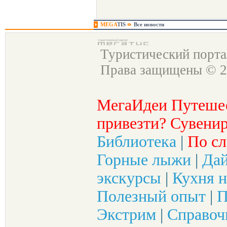
MEGA
TIS
Все новости
Туристический порт
Права защищены © 2
МегаИдеи Путеше
привезти? Сувенир
Библиотека
|
По сл
Горные лыжи
|
Да
экскурсы
|
Кухня н
Полезный опыт
|
П
Экстрим
|
Справоч