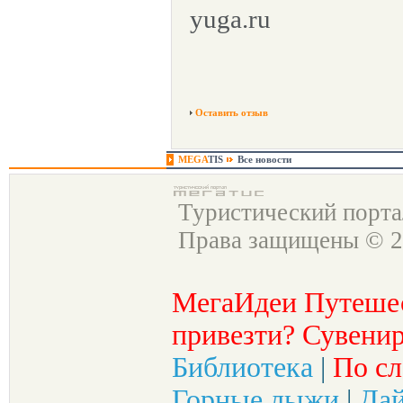
yuga.ru
Оставить отзыв
MEGA
TIS
Все новости
Туристический порт
Права защищены © 2
МегаИдеи Путеше
привезти? Сувенир
Библиотека
|
По сл
Горные лыжи
|
Да