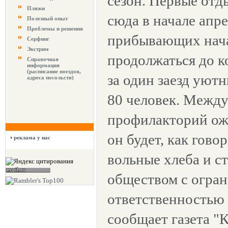
сезон. Первые от
Пляжи
сюда в начале апр
Полезный опыт
Проблемы и решения
прибывающих начал
Серфинг
Экстрим
продолжаться до к
Справочная
информация
(расписание поездов,
за один заезд уют
адреса посольств)
80 человек. Между
профилакторий ож
он будет, как гово
реклама у нас
вольные хлеба и с
обществом с огра
ответственностью 
сообщает газета "К