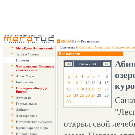
MEGA
TIS
Все новости
Еще есть:
Библиотека
,
Атлас мира
,
Справочная ин
МегаИдеи Путешествий
Все новости
Туры и билеты
Новости
Абин
Июнь 2003
Что привезти? Сувениры
1
со всего света
озер
Атлас Мира
2
3
4
5
6
7
8
Библиотека
9
10
11
12
13
14
15
кур
По следам «Кода Да
16
17
18
19
20
21
22
Винчи»
23
24
25
26
27
28
29
Сана
Автомото
30
Горные лыжи
"Лес
Дайвинг
Для взрослых
открыл свой лече
Исторические экскурсы
Кухня народов мира
На выходные