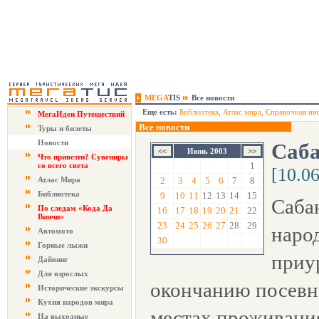
MEGA
TIS
Все новости
Еще есть:
Библиотека
,
Атлас мира
,
Справочная ин
МегаИдеи Путешествий
Все новости
Туры и билеты
Новости
Саба
Июнь 2003
Что привезти? Сувениры
1
со всего света
[10.0
Атлас Мира
2
3
4
5
6
7
8
Библиотека
9
10
11
12
13
14
15
Саба
По следам «Кода Да
16
17
18
19
20
21
22
Винчи»
23
24
25
26
27
28
29
наро
Автомото
30
Горные лыжи
приу
Дайвинг
Для взрослых
окончанию посевно
Исторические экскурсы
Кухня народов мира
местах проживания
На выходные