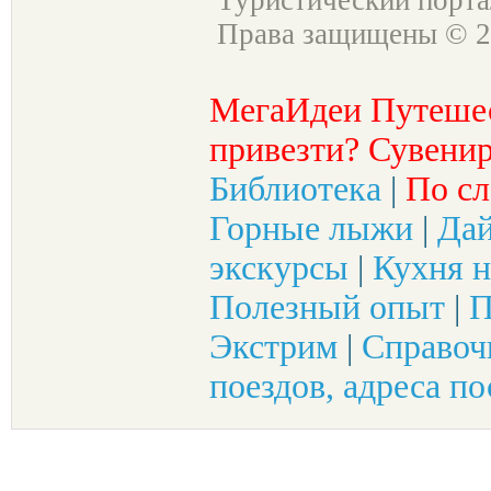
Туристический порт
Права защищены © 2
МегаИдеи Путеше
привезти? Сувенир
Библиотека
|
По сл
Горные лыжи
|
Да
экскурсы
|
Кухня н
Полезный опыт
|
П
Экстрим
|
Справоч
поездов, адреса по