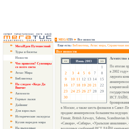
MEGA
TIS
Все новости
Еще есть:
Библиотека
,
Атлас мира
,
Справочная ин
МегаИдеи Путешествий
Все новости
Туры и билеты
Новости
Агентство
Июнь 2003
Что привезти? Сувениры
По итогам п
1
со всего света
в 2002 году
Атлас Мира
2
3
4
5
6
7
8
лауреата ко
Библиотека
9
10
11
12
13
14
15
авиаперевозо
По следам «Кода Да
16
17
18
19
20
21
22
клиринговой
Винчи»
23
24
25
26
27
28
29
государстве
Автомото
30
ИСТ ЛАЙН, ос
Горные лыжи
бронированию
Дайвинг
в Москве, а также шесть филиалов в Санкт–П
Для взрослых
продаже авиаперевозок большинства ведущих за
Исторические экскурсы
Finnair, British Airways, Sabena, Scandinavian
Кухня народов мира
«Самара», «Сибирь», «Уральские авиалинии», 
На выходные
воздушных сообщений ИСТ ЛАЙН учитывает нов