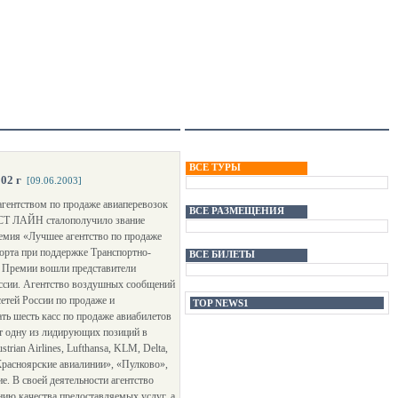
ВСЕ ТУРЫ
02 г
[09.06.2003]
гентством по продаже авиаперевозок
ВСЕ РАЗМЕЩЕНИЯ
ИСТ ЛАЙН сталополучило звание
емия «Лучшее агентство по продаже
порта при поддержке Транспортно-
ВСЕ БИЛЕТЫ
т Премии вошли представители
оссии. Агентство воздушных сообщений
етей России по продаже и
TOP NEWS1
ть шесть касс по продаже авиабилетов
т одну из лидирующих позиций в
ian Airlines, Lufthansa, KLM, Delta,
, «Красноярские авиалинии», «Пулково»,
. В своей деятельности агентство
ию качества предоставляемых услуг, а