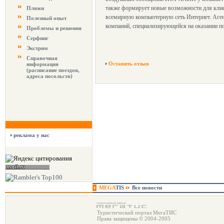
также формирует новые возможности для клие
Пляжи
всемирную компьютерную сеть Интернет. Аг
Полезный опыт
компаний, специализирующейся на оказании п
Проблемы и решения
Серфинг
Экстрим
Справочная
Оставить отзыв
информация
(расписание поездов,
адреса посольств)
реклама у нас
MEGA
TIS
Все новости
Туристический портал МегаТИС
Права защищены © 2004-2005