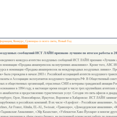
формация
,
Конкурс
,
Сувениры со всего света
,
Новый Год
 воздушных сообщений ИСТ ЛАЙН признано лучшим по итогам работы в 20
роведенного конкурса агентство воздушных сообщений ИСТ ЛАЙН признано «Лучшим а
» в номинации «Продажа авиаперевозок на внутренних авиалиниях». Кроме того, АВС 
нкурса в номинации «Продажа авиаперевозок на международных воздушных линиях». Пр
к» была учреждена в начале 2003 г. Российской ассоциацией агентств воздушного транс
 палаты и Ассоциации эксплуатантов воздушного транспорта РФ. В Общественный сове
нных и общественных организаций, отраслевых СМИ и ветераны гражданской авиации Р
нованное в 1994 году, в настоящее время входит в число трех крупнейших агентских с
 авиабилетов и предоставлению туристических услуг. Сегодня это пять офисов и двадца
етербурге, Орле, Новосибирске, Иркутске, Воронеже и Хабаровске. ИСТ ЛАЙН занимае
рубежных и российских компаний. В их числе «Аэрофлот – Российские авиалинии», Austr
 Airlines, Air France, Alitalia, EL-AL, Swissair, «Трансаэро», «Домодедовские авиалинии»
«Таджикские Авиалинии», «Эйр Казахстан», «Узбекистон Хаво Йуллари» и многие другие
ые тенденции в сфере своего бизнеса, на постоянной основе ведет работу по повышен