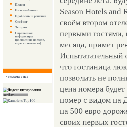
середине лета. Бу
Пляжи
Season Hotels and R
Полезный опыт
Проблемы и решения
своём втором отел
Серфинг
Экстрим
первыми гостями, 
Справочная
информация
(расписание поездов,
месяца, примет рев
адреса посольств)
Испытатательный 
что гостиница люк
позволить не полн
реклама у нас
цена номера будет 
номер с видом на 
на 500 евро дорож
своих первых госте