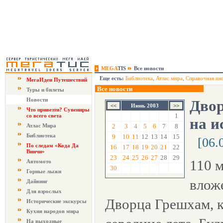
MEGA
TIS
Все новости
Еще есть:
Библиотека
,
Атлас мира
,
Справочная ин
МегаИдеи Путешествий
Все новости
Туры и билеты
Новости
Двор
Июнь 2003
Что привезти? Сувениры
1
со всего света
на и
Атлас Мира
2
3
4
5
6
7
8
Библиотека
9
10
11
12
13
14
15
[06.
По следам «Кода Да
16
17
18
19
20
21
22
Винчи»
23
24
25
26
27
28
29
110 
Автомото
30
Горные лыжи
влож
Дайвинг
Для взрослых
Дворца Грешхам, к
Исторические экскурсы
Кухня народов мира
На выходные