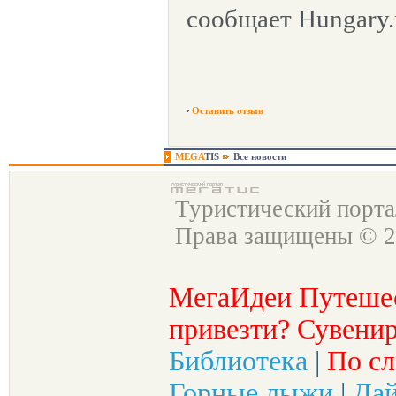
сообщает Hungary.
Оставить отзыв
MEGA
TIS
Все новости
Туристический порт
Права защищены © 2
МегаИдеи Путеше
привезти? Сувенир
Библиотека
|
По сл
Горные лыжи
|
Да