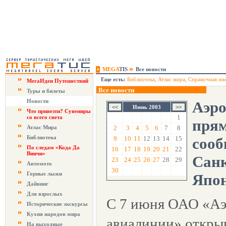
MEGA
TIS
Все новости
Еще есть:
Библиотека
,
Атлас мира
,
Справочная ин
МегаИдеи Путешествий
Все новости
Туры и билеты
Новости
Аэро
Июнь 2003
Что привезти? Сувениры
1
со всего света
прям
Атлас Мира
2
3
4
5
6
7
8
Библиотека
9
10
11
12
13
14
15
сооб
По следам «Кода Да
16
17
18
19
20
21
22
Винчи»
Санк
23
24
25
26
27
28
29
Автомото
30
Горные лыжи
Япо
Дайвинг
Для взрослых
С 7 июня ОАО «Аэ
Исторические экскурсы
Кухня народов мира
авиалинии» откры
На выходные