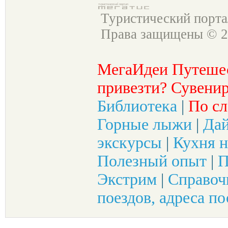
Туристический порт
Права защищены © 2
МегаИдеи Путеше
привезти? Сувенир
Библиотека
|
По сл
Горные лыжи
|
Да
экскурсы
|
Кухня н
Полезный опыт
|
П
Экстрим
|
Справоч
поездов, адреса по