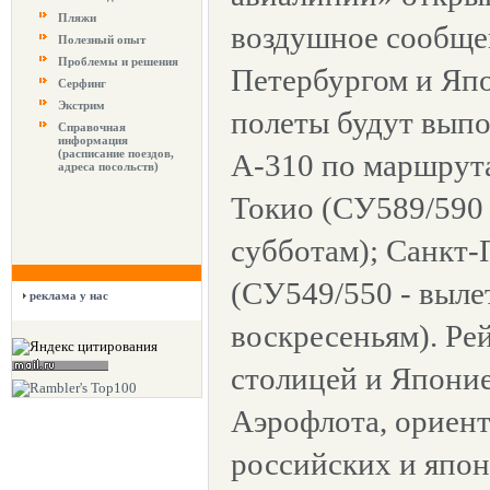
Пляжи
воздушное сообще
Полезный опыт
Проблемы и решения
Петербургом и Яп
Серфинг
Экстрим
полеты будут выпо
Справочная
информация
(расписание поездов,
А-310 по маршрута
адреса посольств)
Токио (СУ589/590 
субботам); Санкт-
(СУ549/550 - вылет
реклама у нас
воскресеньям). Ре
столицей и Япони
Аэрофлота, ориен
российских и япон