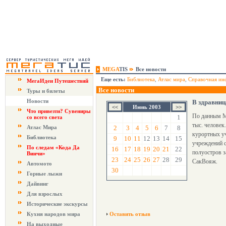
MEGA
TIS
Все новости
Еще есть:
Библиотека
,
Атлас мира
,
Справочная ин
МегаИдеи Путешествий
Все новости
Туры и билеты
Новости
В здравниц
Июнь 2003
Что привезти? Сувениры
По данным Ми
1
со всего света
тыс. человек
Атлас Мира
2
3
4
5
6
7
8
курортных у
Библиотека
9
10
11
12
13
14
15
учреждений с
По следам «Кода Да
16
17
18
19
20
21
22
полуостров з
Винчи»
23
24
25
26
27
28
29
СакВояж.
Автомото
30
Горные лыжи
Дайвинг
Для взрослых
Исторические экскурсы
Кухня народов мира
Оставить отзыв
На выходные