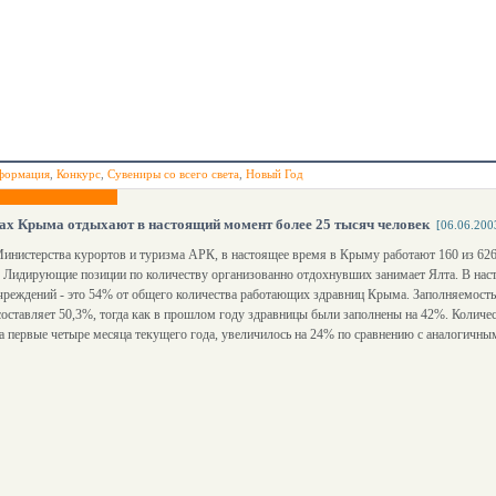
формация
,
Конкурс
,
Сувениры со всего света
,
Новый Год
ах Крыма отдыхают в настоящий момент более 25 тысяч человек
[06.06.200
нистерства курортов и туризма АРК, в настоящее время в Крыму работают 160 из 626 
. Лидирующие позиции по количеству организованно отдохнувших занимает Ялта. В нас
чреждений - это 54% от общего количества работающих здравниц Крыма. Заполняемост
оставляет 50,3%, тогда как в прошлом году здравницы были заполнены на 42%. Количе
а первые четыре месяца текущего года, увеличилось на 24% по сравнению с аналогичн