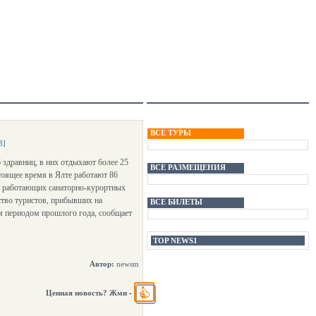
ВСЕ ТУРЫ
3]
здравниц, в них отдыхают более 25
ВСЕ РАЗМЕЩЕНИЯ
тоящее время в Ялте работают 86
ь работающих санаторно-курортных
ство туристов, прибывших на
ВСЕ БИЛЕТЫ
ым периодом прошлого года, сообщает
TOP NEWS1
Автор:
newsm
Ценная новость? Жми
-