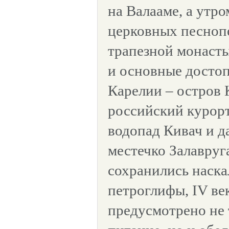
на Валааме, а утро
церковных песнопе
трапезной монасты
и основные досто
Карелии – остров
российский курор
водопад Кивач и д
местечко Залавруга
сохранились наска
петроглифы, IV век
предусмотрено не 