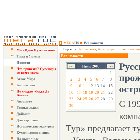
MEGA
TIS
Все новости
Еще есть:
Библиотека
,
Атлас мира
,
Справочная ин
МегаИдеи Путешествий
Все новости
Туры и билеты
Новости
Русс
Июнь 2003
Что привезти? Сувениры
1
со всего света
про
Атлас Мира
2
3
4
5
6
7
8
Библиотека
9
10
11
12
13
14
15
остр
По следам «Кода Да
16
17
18
19
20
21
22
Винчи»
23
24
25
26
27
28
29
С 19
Автомото
30
Горные лыжи
комп
Дайвинг
Для взрослых
Тур» предлагает т
Исторические экскурсы
Кухня народов мира
На выходные