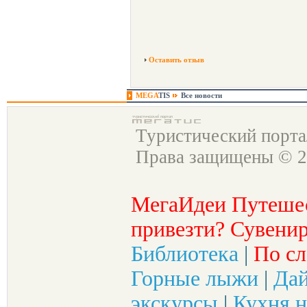
Оставить отзыв
MEGA
TIS
Все новости
Туристический порт
Права защищены © 2
МегаИдеи Путеше
привезти? Сувенир
Библиотека
|
По сл
Горные лыжи
|
Да
экскурсы
|
Кухня н