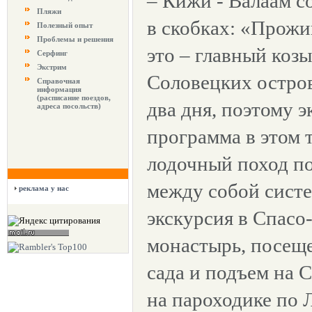
– Кижи - Валаам с
Пляжи
в скобках: «Прожи
Полезный опыт
Проблемы и решения
это – главный коз
Серфинг
Экстрим
Соловецких остро
Справочная
информация
(расписание поездов,
два дня, поэтому 
адреса посольств)
программа в этом 
лодочный поход п
между собой систе
реклама у нас
экскурсия в Спас
монастырь, посещ
сада и подъем на 
на пароходике по Л