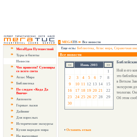
MEGA
TIS
Все новости
Еще есть:
Библиотека
,
Атлас мира
,
Справочная ин
МегаИдеи Путешествий
Все новости
Туры и билеты
Новости
Библейские
Июнь 2003
Что привезти? Сувениры
Ной и его ко
1
со всего света
это библейс
Атлас Мира
2
3
4
5
6
7
8
в Ветхом Зав
Библиотека
9
10
11
12
13
14
15
экскурсии дл
По следам «Кода Да
16
17
18
19
20
21
22
теологии. Он
Винчи»
23
24
25
26
27
28
29
Об этом сооб
Автомото
30
Горные лыжи
Дайвинг
Для взрослых
Исторические экскурсы
Кухня народов мира
Оставить отзыв
На выходные