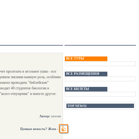
ВСЕ ТУРЫ
чет пролезать в игольное ушко - все
ВСЕ РАЗМЕЩЕНИЯ
енном писании важную роль, особенно
решило проводить "библейские"
оводят 40 студентов биологии и
ВСЕ БИЛЕТЫ
"козел отпущения" и многое другое.
TOP NEWS1
Автор:
newsm
Ценная новость? Жми
-