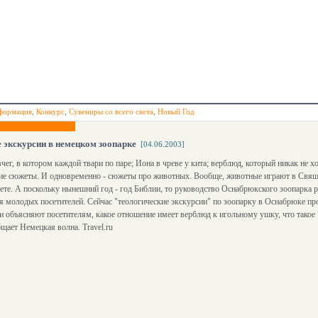
формация
,
Конкурс
,
Сувениры со всего света
,
Новый Год
 экскурсии в немецком зоопарке
[04.06.2003]
вчег, в котором каждой твари по паре; Иона в чреве у кита; верблюд, который никак не хо
кие сюжеты. И одновременно - сюжеты про животных. Вообще, животные играют в Свящ
ете. А поскольку нынешний год - год Библии, то руководство Оснабрюкского зоопарка 
я молодых посетителей. Сейчас "теологические экскурсии" по зоопарку в Оснабрюке пр
и объясняют посетителям, какое отношение имеет верблюд к игольному ушку, что такое 
щает Немецкая волна. Travel.ru