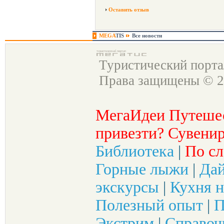
Оставить отзыв
MEGA
TIS
Все новости
Туристический порт
Права защищены © 2
МегаИдеи Путеше
привезти? Сувенир
Библиотека
|
По сл
Горные лыжи
|
Да
экскурсы
|
Кухня н
Полезный опыт
|
П
Экстрим
|
Справоч