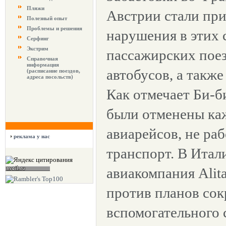
Пляжи
Австрии стали пр
Полезный опыт
Проблемы и решения
нарушения в этих 
Серфинг
Экстрим
пассажирских пое
Справочная
информация
автобусов, а такж
(расписание поездов,
адреса посольств)
Как отмечает Би-б
были отменены ка
авиарейсов, не ра
реклама у нас
транспорт. В Итал
авиакомпания Alita
против планов со
вспомогательного 