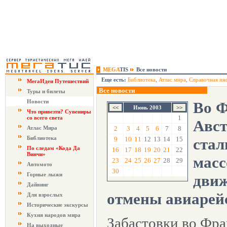
MEGA
TIS
Все новости
Еще есть:
Библиотека
,
Атлас мира
,
Справочная ин
МегаИдеи Путешествий
Все новости
Туры и билеты
Новости
Во Ф
Июнь 2003
Что привезти? Сувениры
1
со всего света
Авст
Атлас Мира
2
3
4
5
6
7
8
Библиотека
9
10
11
12
13
14
15
стал
По следам «Кода Да
16
17
18
19
20
21
22
Винчи»
масс
23
24
25
26
27
28
29
Автомото
30
Горные лыжи
движ
Дайвинг
отмены авиарей
Для взрослых
Исторические экскурсы
Кухня народов мира
Забастовки во Фра
На выходные