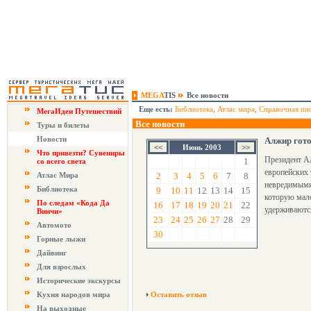
MEGA
TIS
Все новости
Еще есть:
Библиотека
,
Атлас мира
,
Справочная ин
МегаИдеи Путешествий
Все новости
Туры и билеты
Новости
Алжир гото
Июнь 2003
Что привезти? Сувениры
Президент Ал
1
со всего света
европейских 
Атлас Мира
2
3
4
5
6
7
8
невредимыми
Библиотека
9
10
11
12
13
14
15
которую мало
По следам «Кода Да
16
17
18
19
20
21
22
удерживаются
Винчи»
23
24
25
26
27
28
29
Автомото
30
Горные лыжи
Дайвинг
Для взрослых
Исторические экскурсы
Кухня народов мира
Оставить отзыв
На выходные