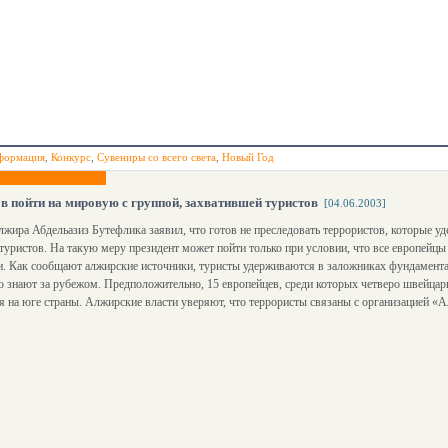
формация
,
Конкурс
,
Сувениры со всего света
,
Новый Год
в пойти на мировую с группой, захватившей туристов
[04.06.2003]
жира Абдельазиз Бутефлика заявил, что готов не преследовать террористов, которые у
туристов. На такую меру президент может пойти только при условии, что все европей
. Как сообщают алжирские источники, туристы удерживаются в заложниках фундамента
 знают за рубежом. Предположительно, 15 европейцев, среди которых четверо швейцарц
 на юге страны. Алжирские власти уверяют, что террористы связаны с организацией «Ал