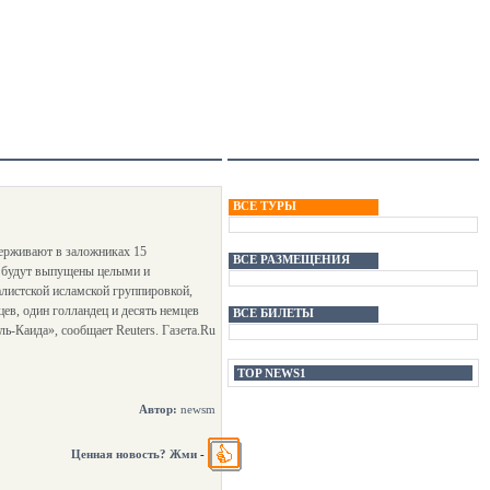
ВСЕ ТУРЫ
держивают в заложниках 15
ВСЕ РАЗМЕЩЕНИЯ
цы будут выпущены целыми и
листской исламской группировкой,
ев, один голландец и десять немцев
ВСЕ БИЛЕТЫ
ь-Каида», сообщает Reuters. Газета.Ru
TOP NEWS1
Автор:
newsm
Ценная новость? Жми
-