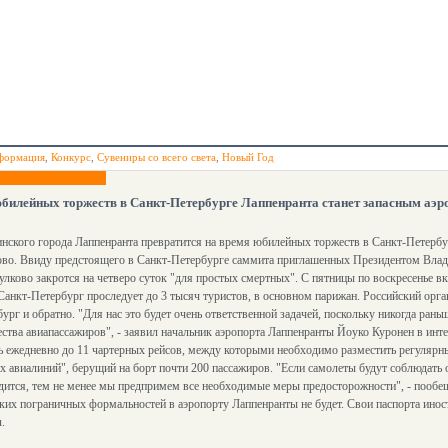
формация
,
Конкурс
,
Сувениры со всего света
,
Новый Год
билейных торжеств в Санкт-Петербурге Лаппенранта станет запасным аэ
ского города Лаппенранта превратится на время юбилейных торжеств в Санкт-Петербу
ово. Ввиду предстоящего в Санкт-Петербурге саммита приглашенных Президентом Вла
улково закротся на четверо суток "для простых смертных". С пятницы по воскресенье в
Санкт-Петербург проследует до 3 тысяч туристов, в основном парижан. Российский орга
ург и обратно. "Для нас это будет очень ответственной задачей, поскольку никогда рань
ества авиапассажиров", - заявил начальник аэропорта Лаппенранты Йоуко Куронен в ин
ть ежедневно до 11 чартерных рейсов, между которыми необходимо разместить регулярн
ких авиалиний", берущий на борт почти 200 пассажиров. "Если самолеты будут соблюдат
дится, тем не менее мы предпримем все необходимые меры предосторожности", - пообещ
их пограничных формальностей в аэропорту Лаппенранты не будет. Свои паспорта инос
.