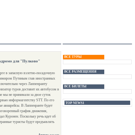
ВСЕ ТУРЫ
родромо для "Пулково"
ВСЕ РАЗМЕЩЕНИЯ
рге в запасную взлетно-посадочную
димиром Путиным глав иностранных
ключительно через Лаппенранту
ВСЕ БИЛЕТЫ
низатор туров доставит их автобусом в
ше мы не принимали за двое суток
тервью информагентству STT. По его
TOP NEWS1
ые авиарейсы. В Лаппенранте будет
ь оговоренный график движения,
ал Куронен. Поскольку речь идет об
транные туристы будут предъявлять
Автор:
newsm