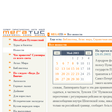
MEGA
TIS
Все новости
Еще есть:
Библиотека
,
Атлас мира
,
Справочная ин
МегаИдеи Путешествий
Все новости
Туры и билеты
Новости
На время ю
Май 2003
[26.05.2003]
Что привезти? Сувениры
1
2
3
4
со всего света
Аэродром фин
Атлас Мира
5
6
7
8
9
10
11
полосу Пулк
Библиотека
12
13
14
15
16
17
18
государств П
По следам «Кода Да
19
20
21
22
23
24
25
транзитом в 
Винчи»
Санкт-Петерб
26
27
28
29
30
31
Автомото
такого колич
Горные лыжи
словам, Лаппенранта будет в эти дни принима
Дайвинг
садиться, в частности, Туполев 154 "Пулковс
Для взрослых
пересечения с регулярными рейсами не предви
авиасообщении внутри Шенгенской зоны, никак
Исторические экскурсы
только на российской границе, сообщает Avia.ru
Кухня народов мира
На выходные