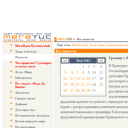
MEGA
TIS
Все новости
Еще есть:
Библиотека
,
Атлас мира
,
Справочная ин
МегаИдеи Путешествий
Все новости
Туры и билеты
Новости
Границу с 
Май 2003
Что привезти? Сувениры
В Приморье 
1
2
3
4
со всего света
Госсанэпидна
Атлас Мира
5
6
7
8
9
10
11
делегация Пр
Библиотека
12
13
14
15
16
17
18
рассмотрен в
По следам «Кода Да
19
20
21
22
23
24
25
поездок росс
Винчи»
26
27
28
29
30
31
российско-ки
Автомото
исключением 
Горные лыжи
продлении времени его работы с переводом на
Дайвинг
борьбе с распространением атипичной пневмо
Для взрослых
атипичной пневмонии в провинции Хэйлунцзян 
Исторические экскурсы
представителей администрации Приморского к
Кухня народов мира
На выходные