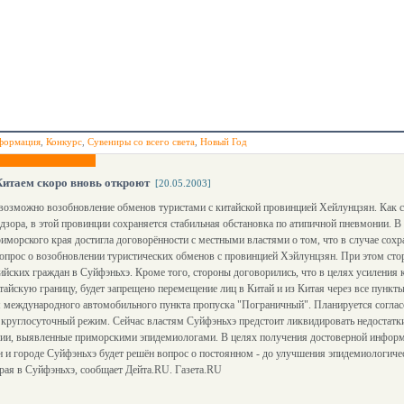
формация
,
Конкурс
,
Сувениры со всего света
,
Новый Год
Китаем скоро вновь откроют
[20.05.2003]
возможно возобновление обменов туристами с китайской провинцией Хейлунцзян. Как
дзора, в этой провинции сохраняется стабильная обстановка по атипичной пневмонии. В
иморского края достигла договорённости с местными властями о том, что в случае сохр
опрос о возобновлении туристических обменов с провинцией Хэйлунцзян. При этом сто
ийских граждан в Суйфэньхэ. Кроме того, стороны договорились, что в целях усиления
тайскую границу, будет запрещено перемещение лиц в Китай и из Китая через все пункт
международного автомобильного пункта пропуска "Пограничный". Планируется согласо
 круглосуточный режим. Сейчас властям Суйфэньхэ предстоит ликвидировать недостатк
нии, выявленные приморскими эпидемиологами. В целях получения достоверной информ
и городе Суйфэньхэ будет решён вопрос о постоянном - до улучшения эпидемиологичес
рая в Суйфэньхэ, сообщает Дейта.RU. Газета.RU