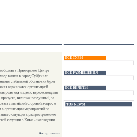
ВСЕ ТУРЫ
 сообщили в Приморском Центре
ВСЕ РАЗМЕЩЕНИЯ
 ходе визита в город Суйфэньхэ
анения стабильной обстановки будет
роны ограничатся организацией
ВСЕ БИЛЕТЫ
 контроля над лицами, пересекающими
ы пропуска, включая воздушный, за
вать с китайской стороной вопрос о
TOP NEWS1
и в организации мероприятий по
ации о ситуации с распространением
кой ситуации в Китае - нахождении
Автор:
newsm