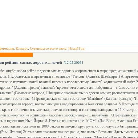
формация
,
Конкурс
,
Сувениры со всего света
,
Новый Год
н рейтинг самых дорогих... ночей
[12.05.2003]
с" опубликовал рейтинг десяти самых дорогих апартаментов в мире, предназначенный д
ночь. 1.Королевские апартаменты в гостинице "Уилсон" (Женева, Швейцария) Апартаме
тные не нарушили покой важный персон, к королевскому "люксу" ходит частный лифт. 2
agonissi" (Афины, Греция) Главный "прикол" этого места для избранных – в близости к 
тлантис" (Багамские острова) Шикарные апартаменты из десяти комнат, располагаются
шнями гостиницы. 4.Президентская свита в гостинице "Maritinez" (Канны, Франция) "
ухсотметровая терраса, возвышающаяся над бирюзовым Каннским заливом. 5.Президентс
а краю гостиничного комплекса, а целая гостиница в гостинице площадью в 1100 метров
телей понежиться на солнышке – бассейн с морской водой… на балконе. 7.Президентский
ты в недешевом Нью-Йорке. 8. Имение при гостинице "MGM" (Лас-Вегас, Америка) Если
о выкладывали жетоны на 1000 баксов на каждый круг рулетки, то получили бы приглаше
(Рим, Италия) Жить в этих апартаментах все равно, что жить в Ватикане. Здесь вместо с
асштабу – "императорское" джакузи. 10. "Люкс" гостиницы "Muerice" (Париж, Франция