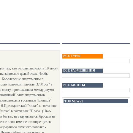
ВСЕ ТУРЫ
ля тех, кто готовы выложить 10 тысяч
ВСЕ РАЗМЕЩЕНИЯ
нты занимают целый этаж. Чтобы
. Королевские апартаменты в
морю и личном причале. 3."Мост" в
ВСЕ БИЛЕТЫ
 на мосту, проложенном между двумя
Изюминкой" этих апартаментов
кие люксы в гостинице "Elounda"
TOP NEWS1
. 6.Президентский "люкс" в гостинице
 "люкс" в гостинице "Плаза" (Нью-
 бы вы, не задумываясь, бросали на
ние в это имение, стоящее чуть в
тандартного скучного потолка -
) Двери лифта открываются, и