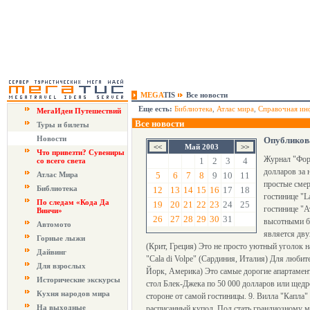
MEGA
TIS
Все новости
Еще есть:
Библиотека
,
Атлас мира
,
Справочная ин
МегаИдеи Путешествий
Все новости
Туры и билеты
Новости
Опубликова
Май 2003
Что привезти? Сувениры
Журнал "Форб
1
2
3
4
со всего света
долларов за 
Атлас Мира
5
6
7
8
9
10
11
простые смер
Библиотека
12
13
14
15
16
17
18
гостинице "L
По следам «Кода Да
19
20
21
22
23
24
25
гостинице "А
Винчи»
26
27
28
29
30
31
высотными ба
Автомото
является дв
Горные лыжи
(Крит, Греция) Это не просто уютный уголок н
Дайвинг
"Cala di Volpe" (Сардиния, Италия) Для люби
Для взрослых
Йорк, Америка) Это самые дорогие апартамен
Исторические экскурсы
стол Блек-Джека по 50 000 долларов или щедр
Кухня народов мира
стороне от самой гостиницы. 9. Вилла "Капла" 
На выходные
расписанный купол. Под стать грандиозному м