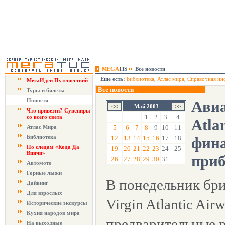
MEGA
TIS
Все новости
Еще есть:
Библиотека
,
Атлас мира
,
Справочная ин
МегаИдеи Путешествий
Все новости
Туры и билеты
Новости
Авиа
Май 2003
Что привезти? Сувениры
1
2
3
4
со всего света
Atla
Атлас Мира
5
6
7
8
9
10
11
Библиотека
12
13
14
15
16
17
18
фина
По следам «Кода Да
19
20
21
22
23
24
25
Винчи»
при
26
27
28
29
30
31
Автомото
Горные лыжи
В понедельник бр
Дайвинг
Для взрослых
Virgin Atlantic Ai
Исторические экскурсы
Кухня народов мира
предварительные р
На выходные