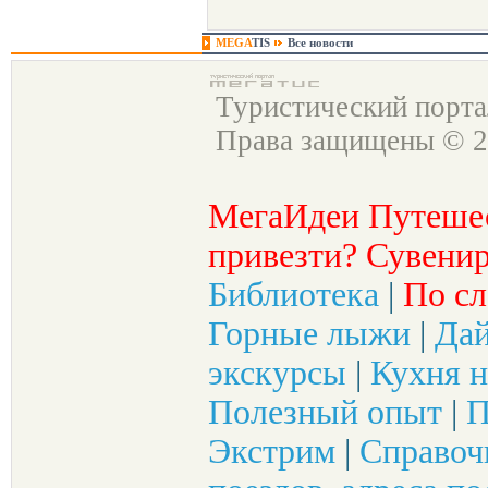
MEGA
TIS
Все новости
Туристический порт
Права защищены © 2
МегаИдеи Путеше
привезти? Сувенир
Библиотека
|
По сл
Горные лыжи
|
Да
экскурсы
|
Кухня н
Полезный опыт
|
П
Экстрим
|
Справоч