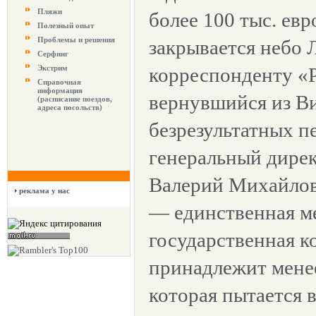
Пляжи
более 100 тыс. евр
Полезный опыт
Проблемы и решения
закрывается небо 
Серфинг
Экстрим
корреспонденту «
Справочная
информация
вернувшийся из В
(расписание поездов,
адреса посольств)
безрезультатных п
генеральный дире
Валерий Михайлов
реклама у нас
— единственная м
государственная к
принадлежит менее
которая пытается 