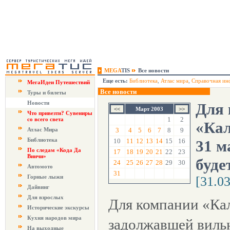
MEGA
TIS
Все новости
Еще есть:
Библиотека
,
Атлас мира
,
Справочная ин
МегаИдеи Путешествий
Все новости
Туры и билеты
Новости
Для
Март 2003
Что привезти? Сувениры
1
2
со всего света
«Кал
Атлас Мира
3
4
5
6
7
8
9
Библиотека
10
11
12
13
14
15
16
31 м
По следам «Кода Да
17
18
19
20
21
22
23
Винчи»
буде
24
25
26
27
28
29
30
Автомото
31
Горные лыжи
[31.0
Дайвинг
Для взрослых
Для компании «Ка
Исторические экскурсы
Кухня народов мира
задолжавшей виль
На выходные