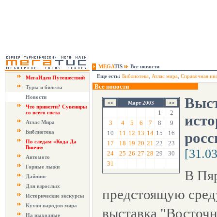
MEGA
TIS
Все новости
Еще есть:
Библиотека
,
Атлас мира
,
Справочная ин
МегаИдеи Путешествий
Все новости
Туры и билеты
Новости
Выст
Март 2003
Что привезти? Сувениры
1
2
со всего света
исто
Атлас Мира
3
4
5
6
7
8
9
Библиотека
10
11
12
13
14
15
16
росс
По следам «Кода Да
17
18
19
20
21
22
23
Винчи»
[31.0
24
25
26
27
28
29
30
Автомото
31
Горные лыжи
В Пя
Дайвинг
Для взрослых
предстоящую сред
Исторические экскурсы
Кухня народов мира
выставка "Восточн
На выходные