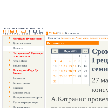
MEGA
TIS
Все новости
Еще есть:
Библиотека
,
Атлас мира
,
Справочная ин
МегаИдеи Путешествий
Все новости
Туры и билеты
Новости
Срок
Март 2003
Что привезти? Сувениры
1
2
со всего света
Грец
Атлас Мира
3
4
5
6
7
8
9
Библиотека
10
11
12
13
14
15
16
семи
По следам «Кода Да
17
18
19
20
21
22
23
Винчи»
24
25
26
27
28
29
30
27 м
Автомото
31
Горные лыжи
конс
Дайвинг
Для взрослых
А.Катранис провел
Исторические экскурсы
Кухня народов мира
На выходные