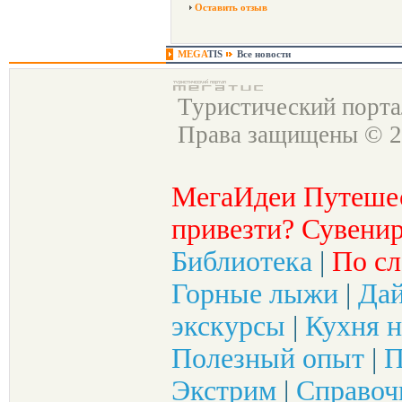
Оставить отзыв
MEGA
TIS
Все новости
Туристический порт
Права защищены © 2
МегаИдеи Путеше
привезти? Сувенир
Библиотека
|
По сл
Горные лыжи
|
Да
экскурсы
|
Кухня н
Полезный опыт
|
П
Экстрим
|
Справоч