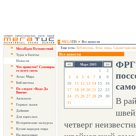
MEGA
TIS
Все новости
Еще есть:
Библиотека
,
Атлас мира
,
Справочная ин
МегаИдеи Путешествий
Все новости
Туры и билеты
Новости
ФРГ
Март 2003
Что привезти? Сувениры
1
2
со всего света
посс
Атлас Мира
3
4
5
6
7
8
9
Библиотека
10
11
12
13
14
15
16
само
По следам «Кода Да
17
18
19
20
21
22
23
Винчи»
24
25
26
27
28
29
30
В ра
Автомото
31
Горные лыжи
швей
Дайвинг
Для взрослых
четверг неизвестн
Исторические экскурсы
Кухня народов мира
На выходные