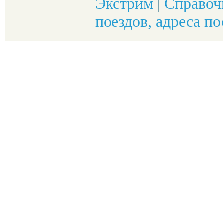
Экстрим
|
Справоч
поездов, адреса по