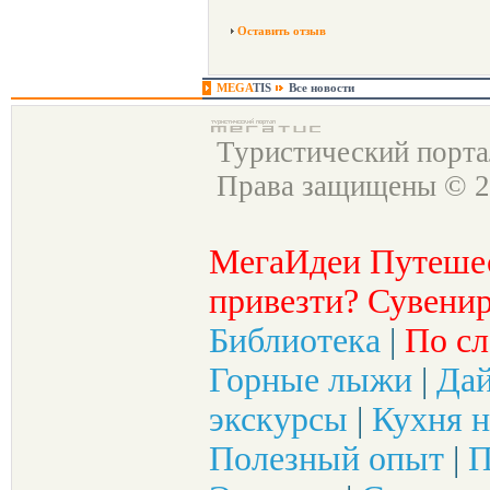
Оставить отзыв
MEGA
TIS
Все новости
Туристический порт
Права защищены © 2
МегаИдеи Путеше
привезти? Сувенир
Библиотека
|
По сл
Горные лыжи
|
Да
экскурсы
|
Кухня н
Полезный опыт
|
П