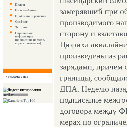
швейцарский само
Пляжи
замерявший при об
Полезный опыт
Проблемы и решения
производимого на
Серфинг
Экстрим
сторону и взлетаю
Справочная
информация
(расписание поездов,
Цюриха авиалайне
адреса посольств)
произведены из р
зарядами, причем 
границы, сообщило
реклама у нас
ДПА. Неделю наза
подписание межго
договора между Ф
мерах по огранич