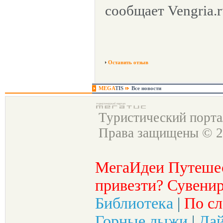
сообщает Vengria.r
Оставить отзыв
MEGA
TIS
Все новости
Туристический порт
Права защищены © 2
МегаИдеи Путеше
привезти? Сувенир
Библиотека
|
По сл
Горные лыжи
|
Да