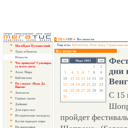
MEGA
TIS
Все новости
Еще есть:
Библиотека
,
Атлас мира
,
Справочная ин
МегаИдеи Путешествий
Все новости
Туры и билеты
Новости
Фест
Март 2003
Что привезти? Сувениры
1
2
со всего света
дни 
Атлас Мира
3
4
5
6
7
8
9
Библиотека
10
11
12
13
14
15
16
Вен
По следам «Кода Да
17
18
19
20
21
22
23
Винчи»
24
25
26
27
28
29
30
С 15 
Автомото
31
Горные лыжи
Шопр
Дайвинг
Для взрослых
пройдет фестиваль
Исторические экскурсы
Кухня народов мира
На выходные