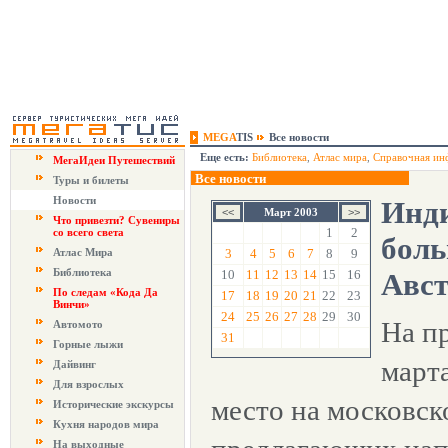
MEGA
TIS
Все новости
Еще есть:
Библиотека
,
Атлас мира
,
Справочная ин
МегаИдеи Путешествий
Все новости
Туры и билеты
Новости
Инди
Март 2003
Что привезти? Сувениры
1
2
со всего света
боль
Атлас Мира
3
4
5
6
7
8
9
Библиотека
10
11
12
13
14
15
16
Авс
По следам «Кода Да
17
18
19
20
21
22
23
Винчи»
24
25
26
27
28
29
30
На п
Автомото
31
Горные лыжи
марта
Дайвинг
Для взрослых
место на московск
Исторические экскурсы
Кухня народов мира
На выходные