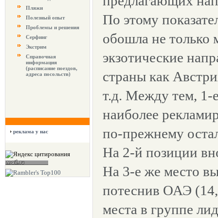
предлагающих нап
Пляжи
По этому показате
Полезный опыт
Проблемы и решения
обошла не только 
Серфинг
Экстрим
экзотические напр
Справочная
информация
(расписание поездов,
страны как Австри
адреса посольств)
т.д. Между тем, 1-
наиболее реклами
по-прежнему остал
реклама у нас
На 2-й позиции вн
На 3-е же место в
потеснив ОАЭ (14,
места в группе ли