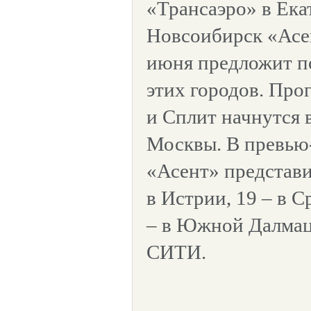
«Трансаэро» в Ека
Новсоибирск «Асен
июня предложит по
этих городов. Пр
и Сплит начнутся в
Москвы. В превью-
«Асент» представи
в Истрии, 19 – в 
– в Южной Далмац
СИТИ.