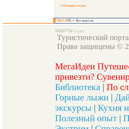
Оставить отзыв
MEGA
TIS
Все новости
Туристический порт
Права защищены © 2
МегаИдеи Путеше
привезти? Сувенир
Библиотека
|
По сл
Горные лыжи
|
Да
экскурсы
|
Кухня н
Полезный опыт
|
П
Экстрим
|
Справоч