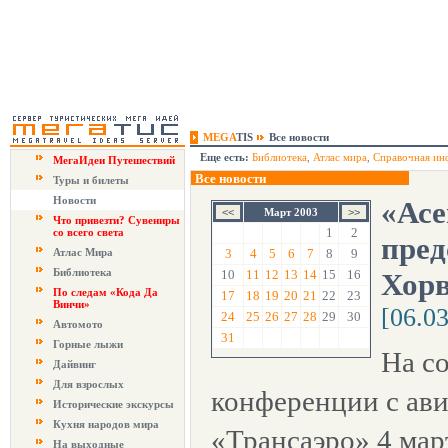
MEGA
TIS
Все новости
Еще есть:
Библиотека
,
Атлас мира
,
Справочная ин
МегаИдеи Путешествий
Все новости
Туры и билеты
Новости
«Асе
Март 2003
Что привезти? Сувениры
1
2
со всего света
пред
Атлас Мира
3
4
5
6
7
8
9
Библиотека
10
11
12
13
14
15
16
Хорв
По следам «Кода Да
17
18
19
20
21
22
23
Винчи»
[06.0
24
25
26
27
28
29
30
Автомото
31
Горные лыжи
На с
Дайвинг
Для взрослых
конференции с ав
Исторические экскурсы
Кухня народов мира
«Трансаэро» 4 мар
На выходные