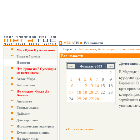
MEGA
TIS
Все новости
Еще есть:
Библиотека
,
Атлас мира
,
Справочная ин
МегаИдеи Путешествий
Все новости
Туры и билеты
Новости
Делегация
Февраль 2003
Что привезти? Сувениры
В Мадриде, 
1
2
со всего света
курортно-тур
Атлас Мира
3
4
5
6
7
8
9
Барзыкин. В 
Библиотека
10
11
12
13
14
15
16
края приняла
По следам «Кода Да
17
18
19
20
21
22
23
которой при
Винчи»
24
25
26
27
28
зарубежных и
Автомото
уникальные м
Горные лыжи
Дайвинг
Для взрослых
Исторические экскурсы
Оставить отзыв
Кухня народов мира
На выходные