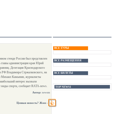
ВСЕ ТУРЫ
нном стенде России был представлен
ВСЕ РАЗМЕЩЕНИЯ
ь главы администрации края Юрий
дравниц. Делегация Краснодарского
ли РФ Владимира Стржалковского, на
ВСЕ БИЛЕТЫ
ии Михаил Камынин, журналисты
 наибольший интерес вызвали
ие виды спорта, сообщает RATA-news.
TOP NEWS1
Автор:
newsm
Ценная новость? Жми
-