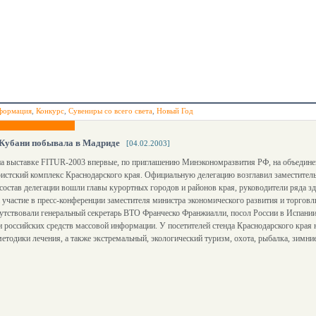
формация
,
Конкурс
,
Сувениры со всего света
,
Новый Год
 Кубани побывала в Мадриде
[04.02.2003]
на выставке FITUR-2003 впервые, по приглашению Минэкономразвития РФ, на объедине
истский комплекс Краснодарского края. Официальную делегацию возглавил заместител
состав делегации вошли главы курортных городов и районов края, руководители ряда з
 участие в пресс-конференции заместителя министра экономического развития и торгов
сутствовали генеральный секретарь ВТО Франческо Франжиалли, посол России в Испан
 российских средств массовой информации. У посетителей стенда Краснодарского края
етодики лечения, а также экстремальный, экологический туризм, охота, рыбалка, зимн