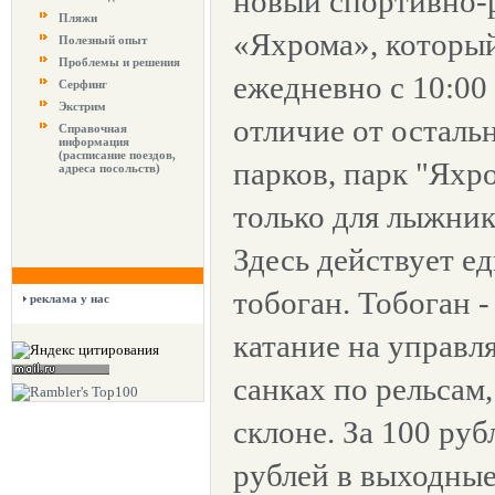
новый спортивно-
Пляжи
«Яхрома», который
Полезный опыт
Проблемы и решения
ежедневно с 10:00 
Серфинг
Экстрим
отличие от остал
Справочная
информация
(расписание поездов,
парков, парк "Яхр
адреса посольств)
только для лыжник
Здесь действует е
тобоган. Тобоган -
реклама у нас
катание на управл
санках по рельсам
склоне. За 100 руб
рублей в выходны