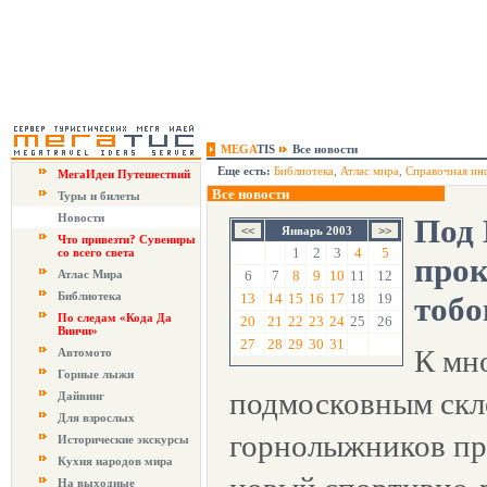
MEGA
TIS
Все новости
Еще есть:
Библиотека
,
Атлас мира
,
Справочная ин
МегаИдеи Путешествий
Все новости
Туры и билеты
Новости
Под
Январь 2003
Что привезти? Сувениры
1
2
3
4
5
со всего света
прок
Атлас Мира
6
7
8
9
10
11
12
Библиотека
13
14
15
16
17
18
19
тобо
По следам «Кода Да
20
21
22
23
24
25
26
Винчи»
27
28
29
30
31
К мн
Автомото
Горные лыжи
подмосковным скл
Дайвинг
Для взрослых
горнолыжников пр
Исторические экскурсы
Кухня народов мира
На выходные