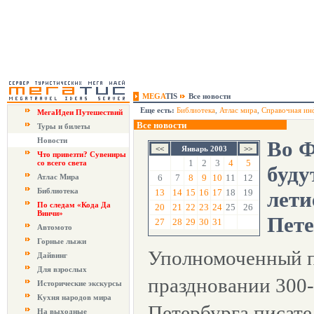
MEGA
TIS
Все новости
Еще есть:
Библиотека
,
Атлас мира
,
Справочная ин
МегаИдеи Путешествий
Все новости
Туры и билеты
Новости
Во Ф
Январь 2003
Что привезти? Сувениры
1
2
3
4
5
со всего света
буду
Атлас Мира
6
7
8
9
10
11
12
Библиотека
13
14
15
16
17
18
19
лети
По следам «Кода Да
20
21
22
23
24
25
26
Винчи»
Пете
27
28
29
30
31
Автомото
Горные лыжи
Уполномоченный п
Дайвинг
Для взрослых
праздновании 300-
Исторические экскурсы
Кухня народов мира
Петербурга писате
На выходные