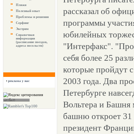
Пляжи
рассказал об офиц
Полезный опыт
Проблемы и решения
программы участия
Серфинг
Экстрим
юбилейных торжес
Справочная
информация
(расписание поездов,
"Интерфакс". "Про
адреса посольств)
себя более 25 раз
которые пройдут с
2003 года. Два про
реклама у нас
Петербурге навсегд
Вольтера и Башня 
башню откроет 31 
президент Франци