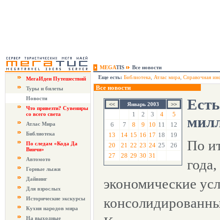
MEGA
TIS
Все новости
Еще есть:
Библиотека
,
Атлас мира
,
Справочная ин
МегаИдеи Путешествий
Все новости
Туры и билеты
Новости
Есть
Январь 2003
Что привезти? Сувениры
1
2
3
4
5
со всего света
мил
Атлас Мира
6
7
8
9
10
11
12
Библиотека
13
14
15
16
17
18
19
По и
По следам «Кода Да
20
21
22
23
24
25
26
Винчи»
27
28
29
30
31
Автомото
года
Горные лыжи
Дайвинг
экономические усл
Для взрослых
консолидированн
Исторические экскурсы
Кухня народов мира
На выходные