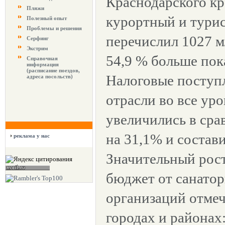
Краснодарского кр
Пляжи
курортный и тури
Полезный опыт
Проблемы и решения
перечислил 1027 мл
Серфинг
Экстрим
54,9 % больше пока
Справочная
информация
(расписание поездов,
Налоговые поступ
адреса посольств)
отрасли во все ур
увеличились в сра
на 31,1% и состави
реклама у нас
Значительный рос
бюджет от санато
организаций отме
городах и районах: