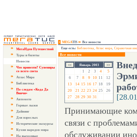
MEGA
TIS
Все новости
Еще есть:
Библиотека
,
Атлас мира
,
Справочная ин
МегаИдеи Путешествий
Все новости
Туры и билеты
Новости
Вне
Январь 2003
Что привезти? Сувениры
1
2
3
4
5
со всего света
Эрми
Атлас Мира
6
7
8
9
10
11
12
Библиотека
13
14
15
16
17
18
19
рабо
По следам «Кода Да
20
21
22
23
24
25
26
Винчи»
[28.0
27
28
29
30
31
Автомото
Горные лыжи
Принимающие комп
Дайвинг
Для взрослых
связи с проблемам
Исторические экскурсы
Кухня народов мира
обслуживании ино
На выходные