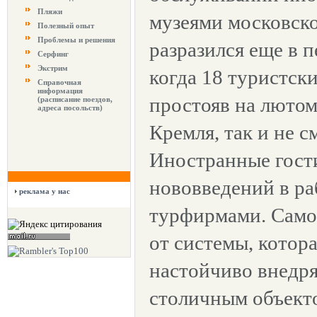
Пляжи
музеями московско
Полезный опыт
Проблемы и решения
разразился еще в п
Серфинг
Экстрим
когда 18 туристск
Справочная
информация
простояв на лютом
(расписание поездов,
адреса посольств)
Кремля, так и не с
Иностранные гост
нововведений в ра
реклама у нас
турфирмами. Самое
от системы, котора
настойчиво внедр
столичным объекто