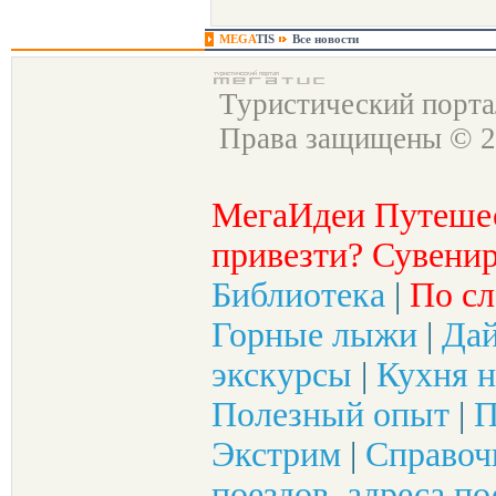
MEGA
TIS
Все новости
Туристический порт
Права защищены © 2
МегаИдеи Путеше
привезти? Сувенир
Библиотека
|
По сл
Горные лыжи
|
Да
экскурсы
|
Кухня н
Полезный опыт
|
П
Экстрим
|
Справоч
поездов, адреса по