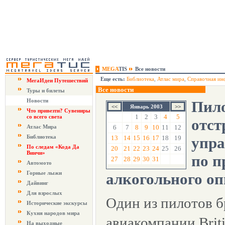
MEGA
TIS
Все новости
Еще есть:
Библиотека
,
Атлас мира
,
Справочная ин
МегаИдеи Путешествий
Все новости
Туры и билеты
Новости
Пило
Январь 2003
Что привезти? Сувениры
1
2
3
4
5
со всего света
отст
Атлас Мира
6
7
8
9
10
11
12
Библиотека
13
14
15
16
17
18
19
упра
По следам «Кода Да
20
21
22
23
24
25
26
Винчи»
по п
27
28
29
30
31
Автомото
Горные лыжи
алкогольного о
Дайвинг
Для взрослых
Один из пилотов 
Исторические экскурсы
Кухня народов мира
авиакомпании Brit
На выходные