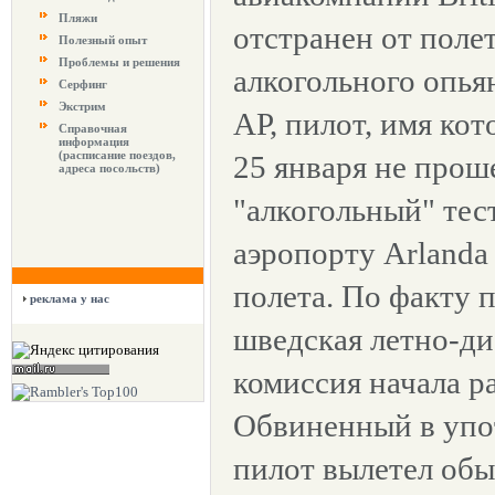
Пляжи
отстранен от поле
Полезный опыт
Проблемы и решения
алкогольного опья
Серфинг
Экстрим
АР, пилот, имя кот
Справочная
информация
(расписание поездов,
25 января не прош
адреса посольств)
"алкогольный" тес
аэропорту Arlanda
полета. По факту
реклама у нас
шведская летно-д
комиссия начала р
Обвиненный в упо
пилот вылетел об