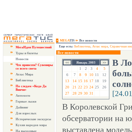
MEGA
TIS
Все новости
Еще есть:
Библиотека
,
Атлас мира
,
Справочная ин
МегаИдеи Путешествий
Все новости
Туры и билеты
Новости
В Ло
Январь 2003
Что привезти? Сувениры
1
2
3
4
5
со всего света
боль
Атлас Мира
6
7
8
9
10
11
12
Библиотека
13
14
15
16
17
18
19
солн
По следам «Кода Да
20
21
22
23
24
25
26
Винчи»
[24.0
27
28
29
30
31
Автомото
Горные лыжи
В Королевской Гр
Дайвинг
Для взрослых
обсерватории на 
Исторические экскурсы
Кухня народов мира
выставлена модель
На выходные