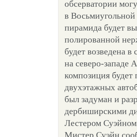
обсерватории могу
в Восьмиугольной 
пирамида будет вы
полированной нер
будет возведена в
на северо-западе 
композиция будет 
двухэтажных автоб
был задуман и раз
дербиширскими ди
Лестером Суэйном
Мистер Суэйн соо