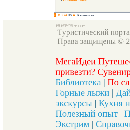
Оставить отзыв
MEGA
TIS
Все новости
Туристический порт
Права защищены © 2
МегаИдеи Путеше
привезти? Сувенир
Библиотека
|
По сл
Горные лыжи
|
Да
экскурсы
|
Кухня н
Полезный опыт
|
П
Экстрим
|
Справоч