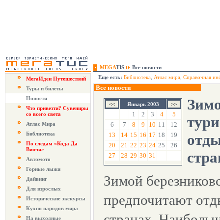
MEGA
TIS
Все новости
Еще есть:
Библиотека
,
Атлас мира
,
Справочная ин
МегаИдеи Путешествий
Все новости
Туры и билеты
Новости
Зимо
Январь 2003
Что привезти? Сувениры
1
2
3
4
5
со всего света
тури
Атлас Мира
6
7
8
9
10
11
12
Библиотека
13
14
15
16
17
18
19
отды
По следам «Кода Да
20
21
22
23
24
25
26
Винчи»
стра
27
28
29
30
31
Автомото
Горные лыжи
Зимой березников
Дайвинг
Для взрослых
предпочитают отд
Исторические экскурсы
Кухня народов мира
странах. Наиболь
На выходные