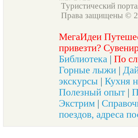
Туристический порт
Права защищены © 2
МегаИдеи Путеше
привезти? Сувенир
Библиотека
|
По сл
Горные лыжи
|
Да
экскурсы
|
Кухня н
Полезный опыт
|
П
Экстрим
|
Справоч
поездов, адреса по