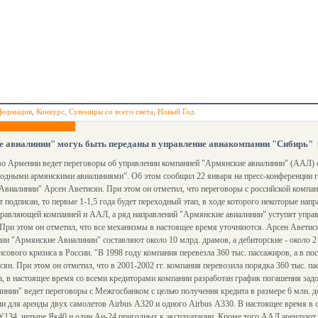
формация
,
Конкурс
,
Сувениры со всего света
,
Новый Год
 авиалинии" могуь быть переданы в управление авиакомпании "Сибирь"
во Армении ведет переговоры об управлении компанией "Армянские авиалинии" (ААЛ) с
одными армянскими авиалиниями". Об этом сообщил 22 января на пресс-конференции г
виалинии" Арсен Аветисян. При этом он отметил, что переговоры с российской компани
т подписан, то первые 1-1,5 года будет переходный этап, в ходе которого некоторые нап
равляющей компанией и ААЛ, а ряд направлений "Армянские авиалинии" уступят управ
При этом он отметил, что все механизмы в настоящее время уточняются. Арсен Аветис
ии "Армянские Авиалинии" составляют около 10 млрд. драмов, а дебиторские - около 2 
ансового кризиса в России. "В 1998 году компания перевезла 360 тыс. пассажиров, а в п
исян. При этом он отметил, что в 2001-2002 гг. компания перевозила порядка 360 тыс. п
, в настоящее время со всеми кредиторами компании разработан график погашения за
инии" ведет переговоры с Межгосбанком с целью получения кредита в размере 6 млн. д
и для аренды двух самолетов Airbus А320 и одного Airbus А330. В настоящее время в
ТУ134, четыре Як40 и один Ан-24 пригодных к эксплуатации. Кроме того ААЛ арендую