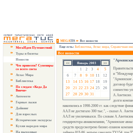
MEGA
TIS
Все новости
Еще есть:
Библиотека
,
Атлас мира
,
Справочная ин
МегаИдеи Путешествий
Все новости
Туры и билеты
Новости
"Армянские
Январь 2003
Что привезти? Сувениры
Правительст
1
2
3
4
5
со всего света
и "Междунар
Атлас Мира
6
7
8
9
10
11
12
"Армянские А
Библиотека
13
14
15
16
17
18
19
договор буде
По следам «Кода Да
20
21
22
23
24
25
26
совместно уп
Винчи»
27
28
29
30
31
А.Аветисян. 
Автомото
долги компан
Горные лыжи
накопились в 1998-2000 гг. как следствие фин
Дайвинг
ААЛ не достигало 300 тыс.", - сказал А. Авет
Для взрослых
ААЛ не увеличивался. По словам А.Аветисяна
Исторические экскурсы
гендиректора авиакомпании, "Армянские авиал
Кухня народов мира
средств предусмотрено бизнес-планом компани
На выходные
лайнера ИЛ-86, четыре самолета ТУ154, три 