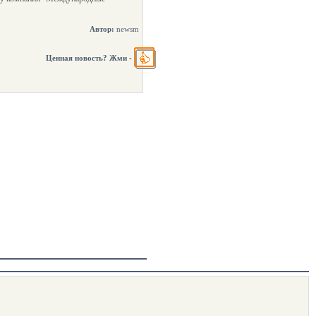
Автор:
newsm
Ценная новость? Жми
-