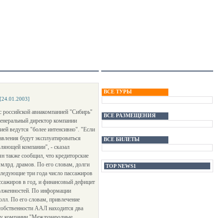
ВСЕ ТУРЫ
[24.01.2003]
 российской авиакомпанией "Сибирь"
ВСЕ РАЗМЕЩЕНИЯ
енеральный директор компании
ей ведутся "более интенсивно". "Если
равления будут эксплуатироваться
ВСЕ БИЛЕТЫ
ляющей компании", - сказал
ян также сообщил, что кредиторские
млрд. драмов. По его словам, долги
TOP NEWS1
оследующие три года число пассажиров
ассажиров в год, и финансовый дефицит
долженностей. По информации
олл. По его словам, привлечение
 собственности ААЛ находится два
т у компании "Международные